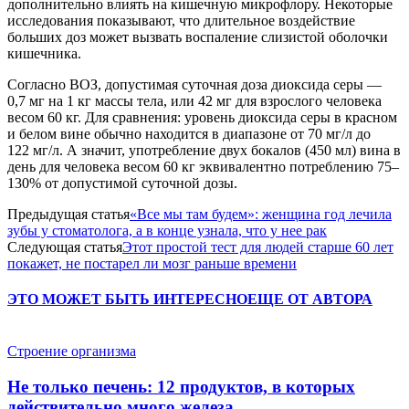
дополнительно влиять на кишечную микрофлору. Некоторые
исследования показывают, что длительное воздействие
больших доз может вызвать воспаление слизистой оболочки
кишечника.
Согласно ВОЗ, допустимая суточная доза диоксида серы —
0,7 мг на 1 кг массы тела, или 42 мг для взрослого человека
весом 60 кг. Для сравнения: уровень диоксида серы в красном
и белом вине обычно находится в диапазоне от 70 мг/л до
122 мг/л. А значит, употребление двух бокалов (450 мл) вина в
день для человека весом 60 кг эквивалентно потреблению 75–
130% от допустимой суточной дозы.
Предыдущая статья
«Все мы там будем»: женщина год лечила
зубы у стоматолога, а в конце узнала, что у нее рак
Следующая статья
Этот простой тест для людей старше 60 лет
покажет, не постарел ли мозг раньше времени
ЭТО МОЖЕТ БЫТЬ ИНТЕРЕСНО
ЕЩЕ ОТ АВТОРА
Строение организма
Не только печень: 12 продуктов, в которых
действительно много железа