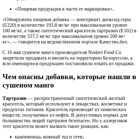
«Пищевая продукция в части ее маркировки».
«Обнаружена пищевая добавка — консервант диоксид серы
(Е220) в количестве 193,8 мг/кг при максимальном уровне
100 мг/кг, а также синтетический краситель тартразин (Е102) в
количестве 557,5 мг/кг при максимальном уровне 200 мг/
кг», — говорится на ведомственном портале Качество.бел.
С 16 мая сушеное манго производителя Nodavi Food Co
запретили продавать и ввозить на территорию Белоруссии, а
всю имеющуюся продукцию постановили изъять из продажи.
Чем опасны добавки, которые нашли в
сушеном манго
Тартразин
— распространенный синтетический желтый
краситель, который используют в лекарствах, косметике и
продуктах питания. Краситель производят из химических
веществ, получаемых из нефти. В допустимых нормах для
большинства людей тартразин безопасен. Но у аллергиков
этот краситель может вызвать такие реакции, как:
крапивница, кожный зуд и отек;