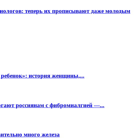
диологов: теперь их прописывают даже молодым
 ребенок»: история женщины,...
огают россиянам с фибромиалгией —...
вительно много железа