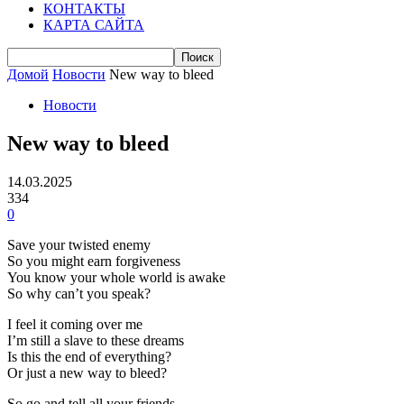
КОНТАКТЫ
КАРТА САЙТА
Домой
Новости
New way to bleed
Новости
New way to bleed
14.03.2025
334
0
Save your twisted enemy
So you might earn forgiveness
You know your whole world is awake
So why can’t you speak?
I feel it coming over me
I’m still a slave to these dreams
Is this the end of everything?
Or just a new way to bleed?
So go and tell all your friends