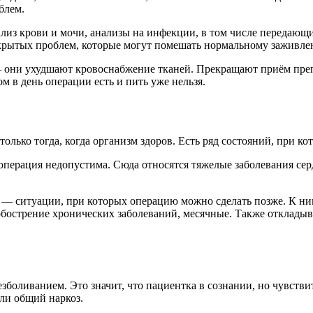
блем.
лиз крови и мочи, анализы на инфекции, в том числе передающ
 скрытых проблем, которые могут помешать нормальному заживле
 они ухудшают кровоснабжение тканей. Прекращают приём препа
м в день операции есть и пить уже нельзя.
олько тогда, когда организм здоров. Есть ряд состояний, при 
перация недопустима. Сюда относятся тяжелые заболевания сер
— ситуации, при которых операцию можно сделать позже. К ним
бострение хронических заболеваний, месячные. Также откладыв
боливанием. Это значит, что пациентка в сознании, но чувстви
ли общий наркоз.