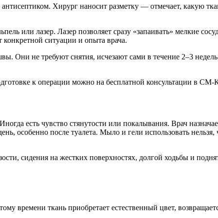
антисептиком. Хирург наносит разметку — отмечает, какую ткан
пель или лазер. Лазер позволяет сразу «запаивать» мелкие сосу
т конкретной ситуации и опыта врача.
. Они не требуют снятия, исчезают сами в течение 2–3 недель.
дготовке к операции можно на бесплатной консультации в СМ-
. Иногда есть чувство стянутости или покалывания. Врач назнач
ень, особенно после туалета. Мыло и гели использовать нельзя, 
изости, сидения на жестких поверхностях, долгой ходьбы и подн
этому времени ткань приобретает естественный цвет, возвращае