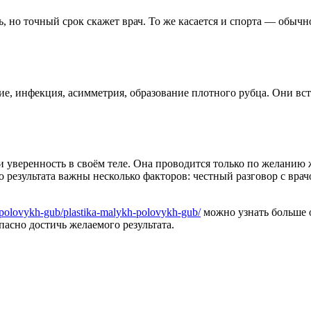
 но точный срок скажет врач. То же касается и спорта — обычно
ние, инфекция, асимметрия, образование плотного рубца. Они в
 уверенность в своём теле. Она проводится только по желанию 
 результата важны несколько факторов: честный разговор с вра
ka-polovykh-gub/plastika-malykh-polovykh-gub/
можно узнать больше о
асно достичь желаемого результата.