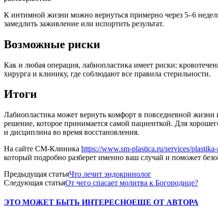
К интимной жизни можно вернуться примерно через 5–6 недель,
замедлить заживление или испортить результат.
Возможные риски
Как и любая операция, лабиопластика имеет риски: кровотече
хирурга и клинику, где соблюдают все правила стерильности.
Итоги
Лабиопластика может вернуть комфорт в повседневной жизни и
решение, которое принимается самой пациенткой. Для хорошего
и дисциплина во время восстановления.
На сайте СМ-Клиника
https://www.sm-plastica.ru/services/plasti
который подробно разберет именно ваш случай и поможет безоп
Предыдущая статья
Что лечит эндокринолог
Следующая статья
От чего спасает молитва к Богородице?
ЭТО МОЖЕТ БЫТЬ ИНТЕРЕСНО
ЕЩЕ ОТ АВТОРА