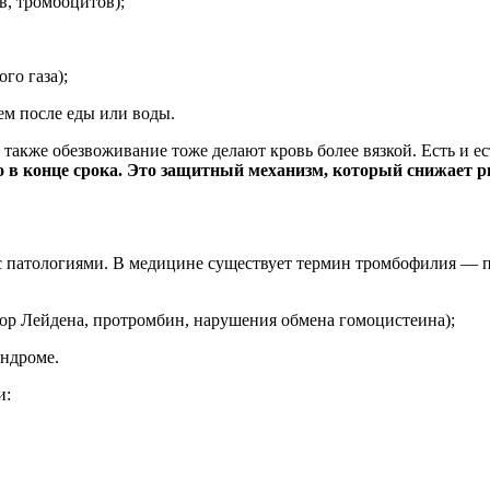
в, тромбоцитов);
го газа);
ем после еды или воды.
также обезвоживание тоже делают кровь более вязкой. Есть и е
о в конце срока. Это защитный механизм, который снижает р
а с патологиями. В медицине существует термин тромбофилия —
тор Лейдена, протромбин, нарушения обмена гомоцистеина);
ндроме.
и: