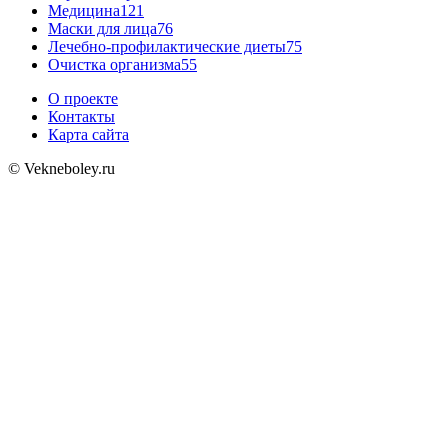
Медицина
121
Маски для лица
76
Лечебно-профилактические диеты
75
Очистка организма
55
О проекте
Контакты
Карта сайта
© Vekneboley.ru