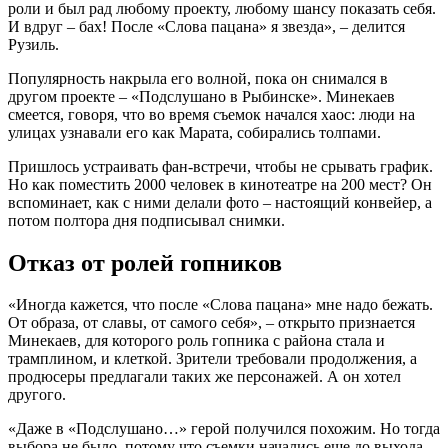
роли и был рад любому проекту, любому шансу показать себя.
И вдруг – бах! После «Слова пацана» я звезда», – делится
Рузиль.
Популярность накрыла его волной, пока он снимался в
другом проекте – «Подслушано в Рыбинске». Минекаев
смеется, говоря, что во время съемок начался хаос: люди на
улицах узнавали его как Марата, собирались толпами.
Пришлось устраивать фан-встречи, чтобы не срывать график.
Но как поместить 2000 человек в кинотеатре на 200 мест? Он
вспоминает, как с ними делали фото – настоящий конвейер, а
потом полтора дня подписывал снимки.
Отказ от ролей гопников
«Иногда кажется, что после «Слова пацана» мне надо бежать.
От образа, от славы, от самого себя», – открыто признается
Минекаев, для которого роль гопника с района стала и
трамплином, и клеткой. Зрители требовали продолжения, а
продюсеры предлагали таких же персонажей. А он хотел
другого.
«Даже в «Подслушано…» герой получился похожим. Но тогда
выбора не было, потому что съемки начались еще до выхода