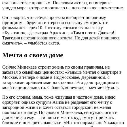
сталкивается с прошлым. По словам актера, он впервые
увидел море, которое произвело на него сильное впечатление.
Он говорит, что сейчас проекты выбирает по одному
принципу – будет ли интересно его сыну смотреть эти
фильмы лет через 10. Поэтому согласился на сказку
«Буратино», где сыграл Арлекина. «Там я почти Джокер!
Трагедия нереализованного артиста. Но для детей пришлось
смягчить», – улыбается актер.
Мечта о своем доме
Сейчас Минекаев строит жизнь по своим правилам, не
забывая о семейных ценностях: «Раньше мечтал о квартире в
Москве, а теперь о доме в Подмосковье. Деревянном, с
татарскими орнаментами на ставнях. Это дань традициям и
моей национальности. С баней, конечно», – мечтает Рузиль.
По его словам, мама, тоже живущая в частном доме, идею
одобряет, однако супруга Азиза не разделяет его мечту о
загородной жизни и хочет остаться городской, не желая
покидать столицу. По словам Минекаева, ей нужны огни и
движение, а ему — тишина и место, куда могут приехать
близкие и пожарить шашлыки. «Но это нормально. У каждого