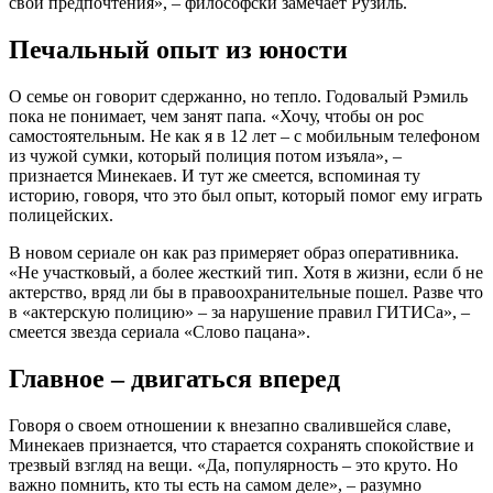
свои предпочтения», – философски замечает Рузиль.
Печальный опыт из юности
О семье он говорит сдержанно, но тепло. Годовалый Рэмиль
пока не понимает, чем занят папа. «Хочу, чтобы он рос
самостоятельным. Не как я в 12 лет – с мобильным телефоном
из чужой сумки, который полиция потом изъяла», –
признается Минекаев. И тут же смеется, вспоминая ту
историю, говоря, что это был опыт, который помог ему играть
полицейских.
В новом сериале он как раз примеряет образ оперативника.
«Не участковый, а более жесткий тип. Хотя в жизни, если б не
актерство, вряд ли бы в правоохранительные пошел. Разве что
в «актерскую полицию» – за нарушение правил ГИТИСа», –
смеется звезда сериала «Слово пацана».
Главное – двигаться вперед
Говоря о своем отношении к внезапно свалившейся славе,
Минекаев признается, что старается сохранять спокойствие и
трезвый взгляд на вещи. «Да, популярность – это круто. Но
важно помнить, кто ты есть на самом деле», – разумно