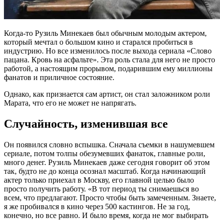
Когда-то Рузиль Минекаев был обычным молодым актером,
который мечтал о большом кино и старался пробиться в
индустрию. Но все изменилось после выхода сериала «Слово
пацана. Кровь на асфальте». Эта роль стала для него не просто
работой, а настоящим прорывом, подарившим ему миллионы
фанатов и приличное состояние.
Однако, как признается сам артист, он стал заложником роли
Марата, что его не может не напрягать.
Случайность, изменившая все
Он появился словно вспышка. Сначала съемки в нашумевшем
сериале, потом толпы обезумевших фанаток, главные роли,
много денег. Рузиль Минекаев даже сегодня говорит об этом
так, будто не до конца осознал масштаб. Когда начинающий
актер только приехал в Москву, его главной целью было
просто получить работу. «В тот период ты снимаешься во
всем, что предлагают. Просто чтобы быть замеченным. Знаете,
я же пробивался в кино через 500 кастингов. Не за год,
конечно, но все равно. И было время, когда не мог выбирать