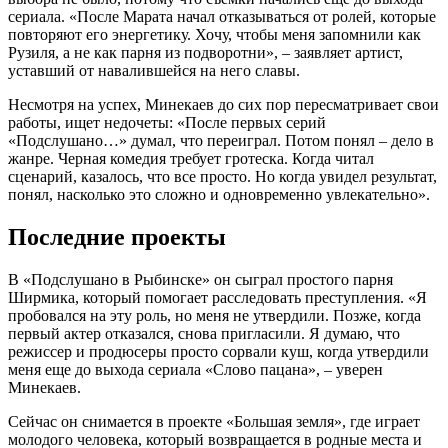
сериала. «После Марата начал отказываться от ролей, которые
повторяют его энергетику. Хочу, чтобы меня запомнили как
Рузиля, а не как парня из подворотни», – заявляет артист,
уставший от навалившейся на него славы.
Несмотря на успех, Минекаев до сих пор пересматривает свои
работы, ищет недочеты: «После первых серий
«Подслушано…» думал, что переиграл. Потом понял – дело в
жанре. Черная комедия требует гротеска. Когда читал
сценарий, казалось, что все просто. Но когда увидел результат,
понял, насколько это сложно и одновременно увлекательно».
Последние проекты
В «Подслушано в Рыбинске» он сыграл простого парня
Ширмика, который помогает расследовать преступления. «Я
пробовался на эту роль, но меня не утвердили. Позже, когда
первый актер отказался, снова пригласили. Я думаю, что
режиссер и продюсеры просто сорвали куш, когда утвердили
меня еще до выхода сериала «Слово пацана», – уверен
Минекаев.
Сейчас он снимается в проекте «Большая земля», где играет
молодого человека, который возвращается в родные места и