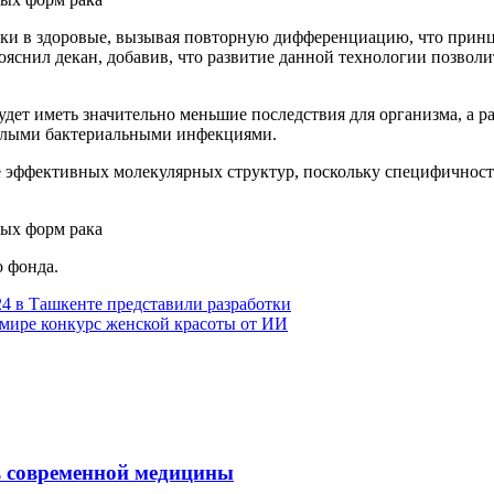
ки в здоровые, вызывая повторную дифференциацию, что принц
ояснил декан, добавив, что развитие данной технологии позвол
будет иметь значительно меньшие последствия для организма, а
желыми бактериальными инфекциями.
 эффективных молекулярных структур, поскольку специфичность
 фонда.
4 в Ташкенте представили разработки
 мире конкурс женской красоты от ИИ
ль современной медицины