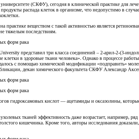
университете (СКФУ), сегодня в клинической практике для леч
продукты распада клеток в организме, что недопустимо в случа
коклетки.
практике веществом с такой активностью является ретиноевая к
йне тяжелым последствиям.
University представил три класса соединений – 2-арил-2-(3-инд
е клетки в здоровые ткани человека». Однако в процессе работ
далось с помощью химической модификации «подправить» молеку
убликации, декан химического факультета СКФУ Александр Аксе
логов гидроксамовых кислот — ацетамиды и оксазолины, которые
пухолевых тканей эффективность даже возрастает, например, ря
олстого кишечника. Кроме того, авторы исследования доказали,