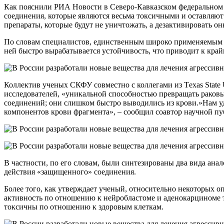
Как пояснили РИА Новости в Северо-Кавказском федеральном 
соединения, которые являются весьма токсичными и оставляют 
препараты, которые будут не уничтожать, а дезактивировать он
По словам специалистов, единственным широко применяемым на 
ней быстро вырабатывается устойчивость, что приводит к кра
Коллектив ученых СКФУ совместно с коллегами из Тexas State 
исследователей, «уникальной способностью превращать раковы
соединений; они слишком быстро выводились из крови.»Нам у
компонентов крови фрагмента», – сообщил соавтор научной п
В частности, по его словам, были синтезированы два вида ана
действия «защищенного» соединения.
Более того, как утверждает ученый, относительно некоторых о
активность по отношению к нейробластоме и аденокарциноме т
токсичны по отношению к здоровым клеткам.