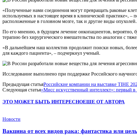
«Полученные нами соединения могут превращать раковые клет
используемых в настоящее время в клинической практике», – п
расположенные в головном мозге, так и другие виды опухолей.
По его мнению, в будущем лечение онкопациентов, вероятно, 
терапию без хирургического вмешательства по аналогии с тя
«В дальнейшем наш коллектив продолжит поиски новых, более
для каждого пациента», – подчеркнул ученый.
Исследование выполнено при поддержке Российского научного
Предыдущая статья
Российские компании на выставке TIHE 202
Следующая статья
«Мисс искусственный интеллект»: первый в
ЭТО МОЖЕТ БЫТЬ ИНТЕРЕСНО
ЕЩЕ ОТ АВТОРА
Новости
Вакцина от всех видов рака: фантастика или це