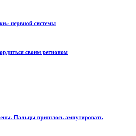
зки» нервной системы
ордиться своим регионом
грены. Пальцы пришлось ампутировать