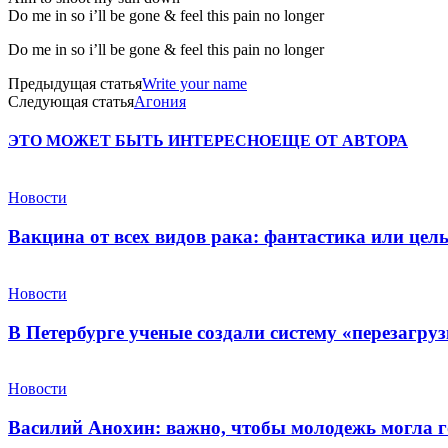
Do me in so i’ll be gone & feel this pain no longer
Do me in so i’ll be gone & feel this pain no longer
Предыдущая статья
Write your name
Следующая статья
Агония
ЭТО МОЖЕТ БЫТЬ ИНТЕРЕСНО
ЕЩЕ ОТ АВТОРА
Новости
Вакцина от всех видов рака: фантастика или це
Новости
В Петербурге ученые создали систему «перезагру
Новости
Василий Анохин: важно, чтобы молодежь могла г