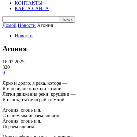
КОНТАКТЫ
КАРТА САЙТА
Домой
Новости
Агония
Новости
Агония
16.02.2025
320
0
Ярко и долго, я река, котора —
Я в огне, не подходи ко мне.
Легки движения реки, крушени —
Я огонь, ты не играй со мной.
Агония, огонь и я,
С огнём мы играем вдвоём.
Агония, огонь и я,
Играем вдвоём.
Ноты в эфире, я и ты — в четыре