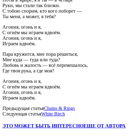
Руки, мы стали так близки.
С тобою спорим, кто кого поборет —
Ты меня, а может, я тебя?
Агония, огонь и я,
С огнём мы играем вдвоём.
Агония, огонь и я,
Играем вдвоём.
Пара кружится, мне пора решиться,
Мне куда — туда или туда?
Любовь и жалость — всё перемешалось,
Где твоя рука, а где моя?
Агония, огонь и я,
С огнём мы играем вдвоём.
Агония, огонь и я,
Играем вдвоём.
Предыдущая статья
Chains & Rings
Следующая статья
White Birch
ЭТО МОЖЕТ БЫТЬ ИНТЕРЕСНО
ЕЩЕ ОТ АВТОРА