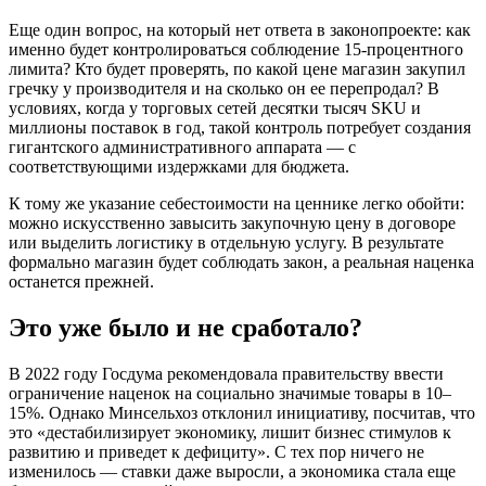
Еще один вопрос, на который нет ответа в законопроекте: как
именно будет контролироваться соблюдение 15-процентного
лимита? Кто будет проверять, по какой цене магазин закупил
гречку у производителя и на сколько он ее перепродал? В
условиях, когда у торговых сетей десятки тысяч SKU и
миллионы поставок в год, такой контроль потребует создания
гигантского административного аппарата — с
соответствующими издержками для бюджета.
К тому же указание себестоимости на ценнике легко обойти:
можно искусственно завысить закупочную цену в договоре
или выделить логистику в отдельную услугу. В результате
формально магазин будет соблюдать закон, а реальная наценка
останется прежней.
Это уже было и не сработало?
В 2022 году Госдума рекомендовала правительству ввести
ограничение наценок на социально значимые товары в 10–
15%. Однако Минсельхоз отклонил инициативу, посчитав, что
это «дестабилизирует экономику, лишит бизнес стимулов к
развитию и приведет к дефициту». С тех пор ничего не
изменилось — ставки даже выросли, а экономика стала еще