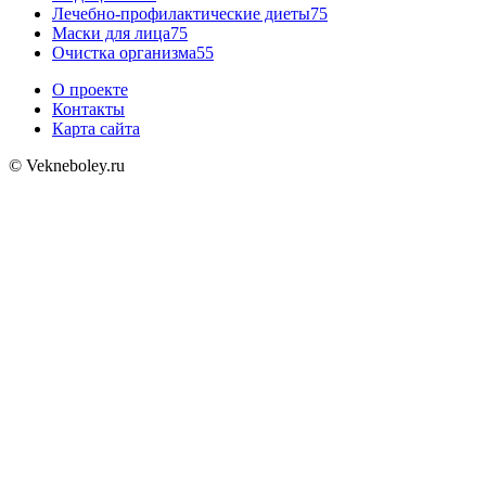
Лечебно-профилактические диеты
75
Маски для лица
75
Очистка организма
55
О проекте
Контакты
Карта сайта
© Vekneboley.ru