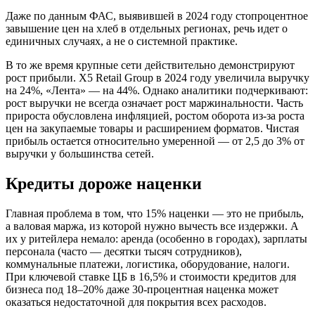
Даже по данным ФАС, выявившей в 2024 году стопроцентное
завышение цен на хлеб в отдельных регионах, речь идет о
единичных случаях, а не о системной практике.
В то же время крупные сети действительно демонстрируют
рост прибыли. X5 Retail Group в 2024 году увеличила выручку
на 24%, «Лента» — на 44%. Однако аналитики подчеркивают:
рост выручки не всегда означает рост маржинальности. Часть
прироста обусловлена инфляцией, ростом оборота из-за роста
цен на закупаемые товары и расширением форматов. Чистая
прибыль остается относительно умеренной — от 2,5 до 3% от
выручки у большинства сетей.
Кредиты дороже наценки
Главная проблема в том, что 15% наценки — это не прибыль,
а валовая маржа, из которой нужно вычесть все издержки. А
их у ритейлера немало: аренда (особенно в городах), зарплаты
персонала (часто — десятки тысяч сотрудников),
коммунальные платежи, логистика, оборудование, налоги.
При ключевой ставке ЦБ в 16,5% и стоимости кредитов для
бизнеса под 18–20% даже 30-процентная наценка может
оказаться недостаточной для покрытия всех расходов.