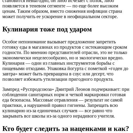
становится невыгодно, он либо исчезает с полок, либо
появляется в теневом сегменте — по еще более высоким
ценам. Таким образом, вместо снижения инфляции страна
может получить ее ускорение в неофициальном секторе.
Кулинария тоже под ударом
Особое непонимание вызывает предложение запретить
готовку еды в магазинах из продуктов с истекающим сроком
годности. По мнению представителей отрасли, это не только
экономически нецелесообразно, но и экологически вредно.
Кулинария — один из главных инструментов борьбы с
пищевыми отходами. Упаковка йогурта с пометкой «годен до
завтра» может быть превращена в соус или десерт, что
позволяет избежать утилизации пригодного продукта.
Зампред «Руспродсоюза» Дмитрий Леонов подчеркивает: при
соблюдении санитарных норм и четкой маркировки готовая
еда безопасна. Массовые отравления — результат не самой
практики, а нарушений правил гигиены. Запрещать всю
кулинарию из-за единичных случаев — все равно что
закрывать все школы из-за одного нерадивого учителя.
Кто будет следить за наценками и как?