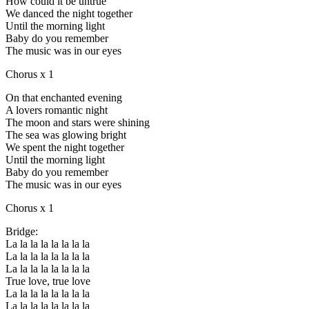
How could it be untrue
We danced the night together
Until the morning light
Baby do you remember
The music was in our eyes
Chorus x 1
On that enchanted evening
A lovers romantic night
The moon and stars were shining
The sea was glowing bright
We spent the night together
Until the morning light
Baby do you remember
The music was in our eyes
Chorus x 1
Bridge:
La la la la la la la la
La la la la la la la la
La la la la la la la la
True love, true love
La la la la la la la la
La la la la la la la la