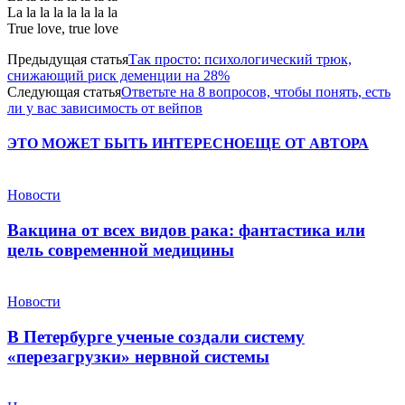
La la la la la la la la
True love, true love
Предыдущая статья
Так просто: психологический трюк,
снижающий риск деменции на 28%
Следующая статья
Ответьте на 8 вопросов, чтобы понять, есть
ли у вас зависимость от вейпов
ЭТО МОЖЕТ БЫТЬ ИНТЕРЕСНО
ЕЩЕ ОТ АВТОРА
Новости
Вакцина от всех видов рака: фантастика или
цель современной медицины
Новости
В Петербурге ученые создали систему
«перезагрузки» нервной системы