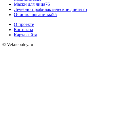
Маски для лица
76
Лечебно-профилактические диеты
75
Очистка организма
55
О проекте
Контакты
Карта сайта
© Vekneboley.ru