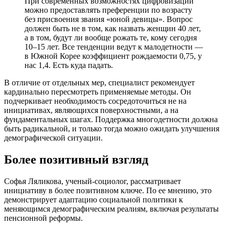
При современных возможностях цифровизации
можно предоставлять преференции по возрасту
без присвоения звания «юной девицы». Вопрос
должен быть не в том, как назвать женщин 40 лет,
а в том, будут ли вообще рожать те, кому сегодня
10–15 лет. Все тенденции ведут к малодетности —
в Южной Корее коэффициент рождаемости 0,75, у
нас 1,4. Есть куда падать.
В отличие от отдельных мер, специалист рекомендует
кардинально пересмотреть применяемые методы. Он
подчеркивает необходимость сосредоточиться не на
инициативах, являющихся поверхностными, а на
фундаментальных шагах. Поддержка многодетности должна
быть радикальной, и только тогда можно ожидать улучшения
демографической ситуации.
Более позитивный взгляд
Софья Ляликова, ученый-социолог, рассматривает
инициативу в более позитивном ключе. По ее мнению, это
демонстрирует адаптацию социальной политики к
меняющимся демографическим реалиям, включая результаты
пенсионной реформы.