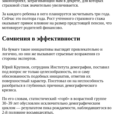
законопроект, затрагивающий мам в декрете, для которых
страховой стаж значительно увеличивается.
За каждого ребенка в него планируется засчитывать три года.
Сейчас это полтора года. Рост учтенного страхового стажа
оказывает прямое влияние на размер предстоящей пенсии, что
мотивирует родителей финансово.
Сомнения в эффективности
На бумаге такие инициативы выглядят привлекательно и
логично, но они же вызывают серьезные возражения со
стороны экспертов.
Юрий Крупнов, сотрудник Института демографии, поставил
под вопрос не только целесообразность, но и саму
обоснованность подобных инициатив, отметив их
поверхностный характер. Посетовал он на неспособность
разобраться в глубинных причинах демографического
кризиса.
По его словам, статистический «горб» в возрастной группе
30–39 лет обусловлен исключительно демографическим
циклом — результатом пика рождаемости, наблюдавшегося во
2-й половине восьмидесятых.