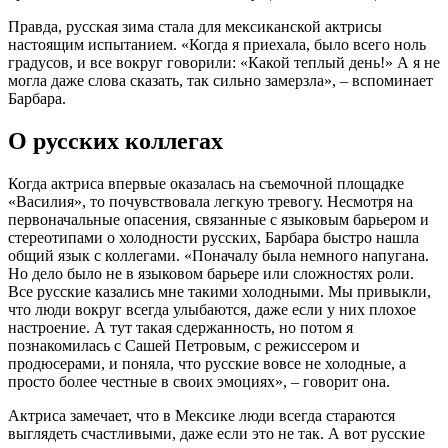
Правда, русская зима стала для мексиканской актрисы
настоящим испытанием. «Когда я приехала, было всего ноль
градусов, и все вокруг говорили: «Какой теплый день!» А я не
могла даже слова сказать, так сильно замерзла», – вспоминает
Барбара.
О русских коллегах
Когда актриса впервые оказалась на съемочной площадке
«Василия», то почувствовала легкую тревогу. Несмотря на
первоначальные опасения, связанные с языковым барьером и
стереотипами о холодности русских, Барбара быстро нашла
общий язык с коллегами. «Поначалу была немного напугана.
Но дело было не в языковом барьере или сложностях роли.
Все русские казались мне такими холодными. Мы привыкли,
что люди вокруг всегда улыбаются, даже если у них плохое
настроение. А тут такая сдержанность, но потом я
познакомилась с Сашей Петровым, с режиссером и
продюсерами, и поняла, что русские вовсе не холодные, а
просто более честные в своих эмоциях», – говорит она.
Актриса замечает, что в Мексике люди всегда стараются
выглядеть счастливыми, даже если это не так. А вот русские