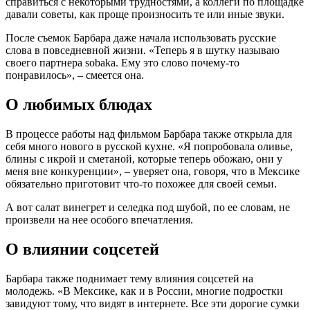
справиться с некоторыми трудностями, а коллеги по площадке
давали советы, как проще произносить те или иные звуки.
После съемок Барбара даже начала использовать русские
слова в повседневной жизни. «Теперь я в шутку называю
своего партнера sobaka. Ему это слово почему-то
понравилось», – смеется она.
О любимых блюдах
В процессе работы над фильмом Барбара также открыла для
себя много нового в русской кухне. «Я попробовала оливье,
блины с икрой и сметаной, которые теперь обожаю, они у
меня вне конкуренции», – уверяет она, говоря, что в Мексике
обязательно приготовит что-то похожее для своей семьи.
А вот салат винегрет и селедка под шубой, по ее словам, не
произвели на нее особого впечатления.
О влиянии соцсетей
Барбара также поднимает тему влияния соцсетей на
молодежь. «В Мексике, как и в России, многие подростки
завидуют тому, что видят в интернете. Все эти дорогие сумки