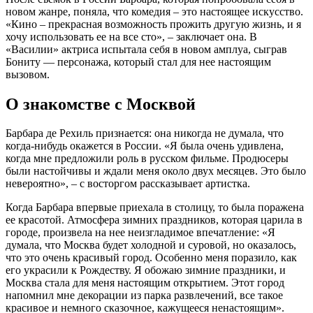
новом жанре, поняла, что комедия – это настоящее искусство.
«Кино – прекрасная возможность прожить другую жизнь, и я
хочу использовать ее на все сто», – заключает она. В
«Василии» актриса испытала себя в новом амплуа, сыграв
Бониту — персонажа, который стал для нее настоящим
вызовом.
О знакомстве с Москвой
Барбара де Рехиль признается: она никогда не думала, что
когда-нибудь окажется в России. «Я была очень удивлена,
когда мне предложили роль в русском фильме. Продюсеры
были настойчивы и ждали меня около двух месяцев. Это было
невероятно», – с восторгом рассказывает артистка.
Когда Барбара впервые приехала в столицу, то была поражена
ее красотой. Атмосфера зимних праздников, которая царила в
городе, произвела на нее неизгладимое впечатление: «Я
думала, что Москва будет холодной и суровой, но оказалось,
что это очень красивый город. Особенно меня поразило, как
его украсили к Рождеству. Я обожаю зимние праздники, и
Москва стала для меня настоящим открытием. Этот город
напомнил мне декорации из парка развлечений, все такое
красивое и немного сказочное, кажущееся ненастоящим».