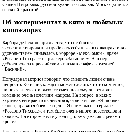
Сашей Петровым, русской кухне и о том, как Москва удивила
ее своей красотой.
Об экспериментах в кино и любимых
киножанрах
Барбара де Рехиль признается, что не боится
экспериментировать и пробовать себя в разных жанрах: она с
удовольствием снималась в хорроре «МексЗомби», драме
«Розарио Тихерас» и триллере «Затмение». А теперь
дебютировала в российском кинематографе с комедией
«Василий».
Популярная актриса говорит, что смешить людей очень
непросто. Конечно, каждый может сделать что-то комичное,
но не факт, что это вызовет смех, поэтому она считает
комедию очень нелегким жанром. На вопрос, в каких
картинах ей нравится сниматься, отвечает так: «Я люблю
экшен, нравятся боевые сцены. Я снималась в сериале
«Розарио Тихерас», а там было очень много перестрелок и
схваток. На втором месте у меня фильмы ужасов с реками
крови».
После съемок в России Барбара, которая попробовала себя в