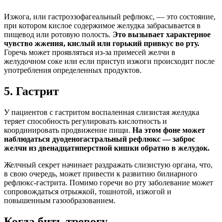
Изжога, или гастроэзофагеальный рефлюкс, — это состояние,
при котором кислое содержимое желудка забрасывается в
пищевод или ротовую полость.
Это вызывает характерное
чувство жжения, кислый или горький привкус во рту.
Горечь может проявляться из-за примесей желчи в
желудочном соке или если приступ изжоги происходит после
употребления определенных продуктов.
5. Гастрит
У пациентов с гастритом воспаленная слизистая желудка
теряет способность регулировать кислотность и
координировать продвижение пищи.
На этом фоне может
наблюдаться дуоденогастральный рефлюкс — заброс
желчи из двенадцатиперстной кишки обратно в желудок.
Желчный секрет начинает раздражать слизистую органа, что,
в свою очередь, может привести к развитию билиарного
рефлюкс-гастрита. Помимо горечи во рту заболевание может
сопровождаться отрыжкой, тошнотой, изжогой и
повышенным газообразованием.
Когда бить тревогу