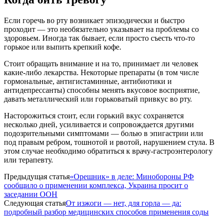
Если горечь во рту возникает эпизодически и быстро
проходит — это необязательно указывает на проблемы со
здоровьем. Иногда так бывает, если просто съесть что-то
горькое или выпить крепкий кофе.
Стоит обращать внимание и на то, принимает ли человек
какие-либо лекарства. Некоторые препараты (в том числе
гормональные, антигистаминные, антибиотики и
антидепрессанты) способны менять вкусовое восприятие,
давать металлический или горьковатый привкус во рту.
Насторожиться стоит, если горький вкус сохраняется
несколько дней, усиливается и сопровождается другими
подозрительными симптомами — болью в эпигастрии или
под правым ребром, тошнотой и рвотой, нарушением стула. В
этом случае необходимо обратиться к врачу-гастроэнтерологу
или терапевту.
Предыдущая статья
«Орешник» в деле: Минобороны РФ
сообщило о применении комплекса, Украина просит о
заседании ООН
Следующая статья
От изжоги — нет, для горла — да:
подробный разбор медицинских способов применения соды