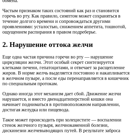
обмена.
Частым признаком таких состояний как раз и становится
горечь во рту. Как правило, симптом может сохраняться в
течение долгого времени и сопровождаться другими
проявлениями: усталостью, снижением аппетита, тошнотой,
ощущением распирания в правом подреберье.
2. Нарушение оттока желчи
Еще одна частая причина горечи во рту — нарушение
циркуляции желчи. Этот особый секрет синтезируется
клетками печени, гепатоцитами, и отвечает за расщепление
жиров. В норме желчь выделяется постоянно и накапливается
в желчном пузыре, а после еды перенаправляется в кишечник
по специальным протокам.
Однако иногда этот механизм дает сбой. Движение желчи
нарушается, и вместо двенадцатиперстной кишки она
начинает подниматься в противоположном направлении,
достигая желудка или пищевода.
Такое может происходить при холецистите — воспалении
стенок желчного пузыря, желчнокаменной болезни,
дискинезии желчевыводящих путей. В результате заброса