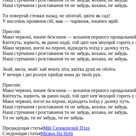
Нашi стрiчання i розставання ти не забудь, кохана, не забудь.
Ти повертай стежки назад, не облiтай, цвiти як сад!
У височiнь промiння сiй, мак — чарiвник, юначих мрiй.
Приспiв:
Маки червонi, юначе безсоння — кохання першого прощальний
Квiтнуть, зорiють, як раннi надiї, той цвіт нев’янущий горить у 
Маки червонi, вогні на перонi, вiдходить поїзд у далеку путь.
Нашi стрiчання i розставання ти не забудь, кохана, не забудь.
Нашi стрiчання i розставання ти не забудь, кохана, не забудь.
Знай, мила, знай: хай мчать лiта, квiтка душi не облiта.
У вечори і днi розлук прийде вона до твоїх рук.
Приспiв:
Маки червонi, юначе безсоння — кохання першого прощальний
Квiтнуть, зорiють, як раннi надiї, той цвіт нев’янущий горить у 
Маки червонi, вогні на перонi, вiдходить поїзд у далеку путь.
Нашi стрiчання i розставання ти не забудь, кохана, не забудь.
Нашi стрiчання i розставання ти не забудь, кохана, не забудь.
Ти не забудь, ти не забудь, ти не забудь.
Предыдущая статья
Мій Сизокрилий Птах
Следующая статья
Місяць На Небі