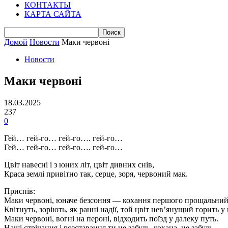
КОНТАКТЫ
КАРТА САЙТА
Домой
Новости
Маки червонi
Новости
Маки червонi
18.03.2025
237
0
Гей… гей-го… гей-го…. гей-го…
Гей… гей-го… гей-го…. гей-го…
Цвiт навеснi i з юних лiт, цвiт дивних снiв,
Краса землi привiтно так, серце, зоря, червоний мак.
Приспiв:
Маки червонi, юначе безсоння — кохання першого прощальний
Квiтнуть, зорiють, як раннi надiї, той цвіт нев’янущий горить у 
Маки червонi, вогні на перонi, вiдходить поїзд у далеку путь.
Нашi стрiчання i розставання ти не забудь, кохана, не забудь.