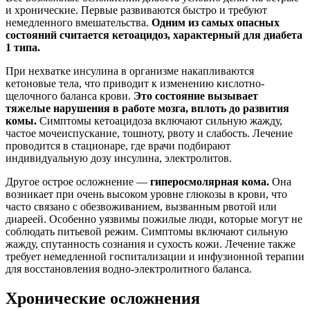
и хронические. Первые развиваются быстро и требуют
немедленного вмешательства.
Одним из самых опасных
состояний считается кетоацидоз, характерный для диабета
1 типа.
При нехватке инсулина в организме накапливаются
кетоновые тела, что приводит к изменению кислотно-
щелочного баланса крови.
Это состояние вызывает
тяжелые нарушения в работе мозга, вплоть до развития
комы.
Симптомы кетоацидоза включают сильную жажду,
частое мочеиспускание, тошноту, рвоту и слабость. Лечение
проводится в стационаре, где врачи подбирают
индивидуальную дозу инсулина, электролитов.
Другое острое осложнение —
гиперосмолярная кома.
Она
возникает при очень высоком уровне глюкозы в крови, что
часто связано с обезвоживанием, вызванным рвотой или
диареей. Особенно уязвимы пожилые люди, которые могут не
соблюдать питьевой режим. Симптомы включают сильную
жажду, спутанность сознания и сухость кожи. Лечение также
требует немедленной госпитализации и инфузионной терапии
для восстановления водно-электролитного баланса.
Хронические осложнения