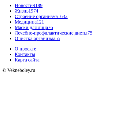
Новости
9189
Жизнь
1974
Строение организма
1632
Медицина
121
Маски для лица
76
Лечебно-профилактические диеты
75
Очистка организма
55
О проекте
Контакты
Карта сайта
© Vekneboley.ru