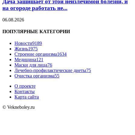
Дача защищает от этой неизлечимой болезни, и
на огороде работать не...
06.08.2026
ПОПУЛЯРНЫЕ КАТЕГОРИИ
Новости
9189
Жизнь
1975
Строение организма
1634
Медицина
121
Маски для лица
76
Лечебно-профилактические диеты
75
Очистка организма
55
О проекте
Контакты
Карта сайта
© Vekneboley.ru