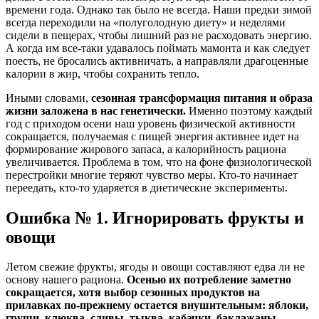
времени года. Однако так было не всегда. Наши предки зимой
всегда переходили на «полуголодную диету» и неделями
сидели в пещерах, чтобы лишний раз не расходовать энергию.
А когда им все-таки удавалось поймать мамонта и как следует
поесть, не бросались активничать, а направляли драгоценные
калории в жир, чтобы сохранить тепло.
Иными словами,
сезонная трансформация питания и образа
жизни заложена в нас генетически.
Именно поэтому каждый
год с приходом осени наш уровень физической активности
сокращается, получаемая с пищей энергия активнее идет на
формирование жирового запаса, а калорийность рациона
увеличивается. Проблема в том, что на фоне физиологической
перестройки многие теряют чувство меры. Кто-то начинает
переедать, кто-то ударяется в диетические эксперименты.
Ошибка № 1. Игнорировать фрукты и
овощи
Летом свежие фрукты, ягоды и овощи составляют едва ли не
основу нашего рациона.
Осенью их потребление заметно
сокращается, хотя выбор сезонных продуктов на
прилавках по-прежнему остается внушительным: яблоки,
груши, клюква, сливы, тыква, кабачки, баклажаны,