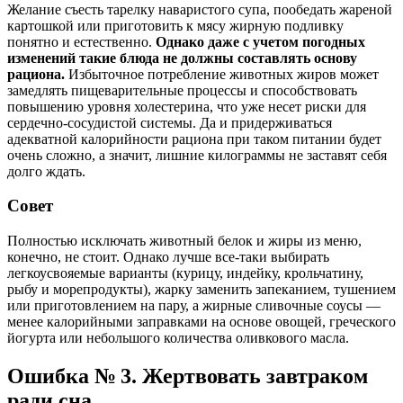
Желание съесть тарелку наваристого супа, пообедать жареной
картошкой или приготовить к мясу жирную подливку
понятно и естественно.
Однако даже с учетом погодных
изменений такие блюда не должны составлять основу
рациона.
Избыточное потребление животных жиров может
замедлять пищеварительные процессы и способствовать
повышению уровня холестерина, что уже несет риски для
сердечно-сосудистой системы. Да и придерживаться
адекватной калорийности рациона при таком питании будет
очень сложно, а значит, лишние килограммы не заставят себя
долго ждать.
Совет
Полностью исключать животный белок и жиры из меню,
конечно, не стоит. Однако лучше все-таки выбирать
легкоусвояемые варианты (курицу, индейку, крольчатину,
рыбу и морепродукты), жарку заменить запеканием, тушением
или приготовлением на пару, а жирные сливочные соусы —
менее калорийными заправками на основе овощей, греческого
йогурта или небольшого количества оливкового масла.
Ошибка № 3. Жертвовать завтраком
ради сна