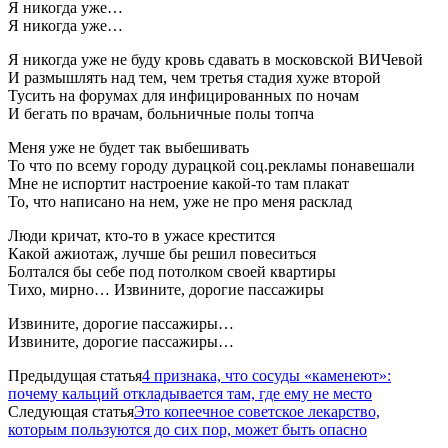
Я никогда уже…
Я никогда уже…
Я никогда уже не буду кровь сдавать в московской ВИЧевой
И размышлять над тем, чем третья стадия хуже второй
Тусить на форумах для инфицированных по ночам
И бегать по врачам, больничные полы топча
Меня уже не будет так выбешивать
То что по всему городу дурацкой соц.рекламы понавешали
Мне не испортит настроение какой-то там плакат
То, что написано на нем, уже не про меня расклад
Люди кричат, кто-то в ужасе крестится
Какой ажиотаж, лучше бы решил повеситься
Болтался бы себе под потолком своей квартиры
Тихо, мирно… Извините, дорогие пассажиры
Извините, дорогие пассажиры…
Извините, дорогие пассажиры…
Предыдущая статья
4 признака, что сосуды «каменеют»:
почему кальций откладывается там, где ему не место
Следующая статья
Это копеечное советское лекарство,
которым пользуются до сих пор, может быть опасно