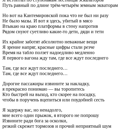
Путь равный по длине трём-четырём земным экваторам
Но вот на Кантемировской пока что не был ни разу
Не было мазы. И вот я здесь, убитый в мясо
Втыкаю на краю платформы в стену напротив
Рядом снуют суетливо какие-то дети, дяди и тети
Их крайне заботят абсолютно неважные вещи
Я зрение напряг, красные цифры стали резче
Время на табло ползет надоедливо медленно
Я первого вагона жду там, где все ждут последнего
Там, где все ждут последнего…
Там, где все ждут последнего…
Дорогие пассажиры извините за накладку,
я прекрасно понимаю — вы торопитесь
Кто быстрей на выход, кто скорее на посадку,
чтобы в поручень вцепиться или поудобней сесть
Я задержу вас, но ненадолго,
мне всего один прыжок, я второго не попрошу
Извините ради бога за осколки,
резкий скрежет тормозов и прочий неприятный шум