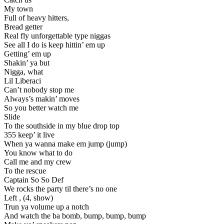
My town
Full of heavy hitters,
Bread getter
Real fly unforgettable type niggas
See all I do is keep hittin’ em up
Getting’ em up
Shakin’ ya but
Nigga, what
Lil Liberaci
Can’t nobody stop me
Always’s makin’ moves
So you better watch me
Slide
To the southside in my blue drop top
355 keep’ it live
When ya wanna make em jump (jump)
You know what to do
Call me and my crew
To the rescue
Captain So So Def
We rocks the party til there’s no one
Left , (4, show)
Trun ya volume up a notch
And watch the ba bomb, bump, bump, bump