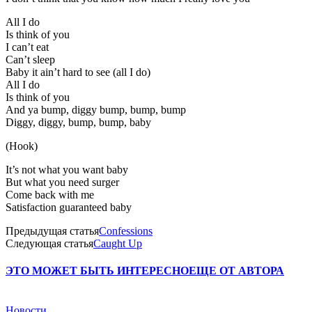
All I do
Is think of you
I can’t eat
Can’t sleep
Baby it ain’t hard to see (all I do)
All I do
Is think of you
And ya bump, diggy bump, bump, bump
Diggy, diggy, bump, bump, baby
(Hook)
It’s not what you want baby
But what you need surger
Come back with me
Satisfaction guaranteed baby
Предыдущая статья
Confessions
Следующая статья
Caught Up
ЭТО МОЖЕТ БЫТЬ ИНТЕРЕСНО
ЕЩЕ ОТ АВТОРА
Новости