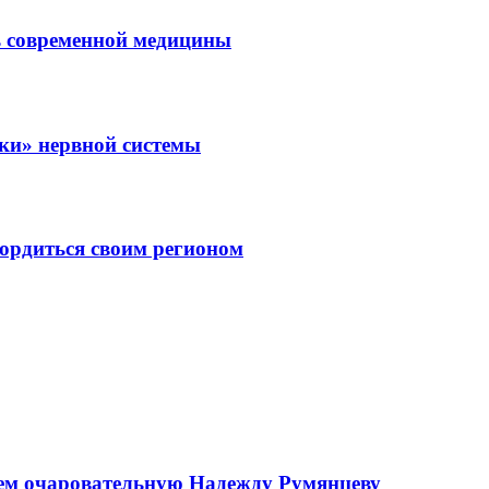
ль современной медицины
зки» нервной системы
ордиться своим регионом
аем очаровательную Надежду Румянцеву