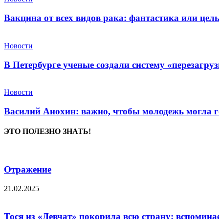
Вакцина от всех видов рака: фантастика или це
Новости
В Петербурге ученые создали систему «перезагру
Новости
Василий Анохин: важно, чтобы молодежь могла г
ЭТО ПОЛЕЗНО ЗНАТЬ!
Отражение
21.02.2025
Тося из «Девчат» покорила всю страну: вспомин