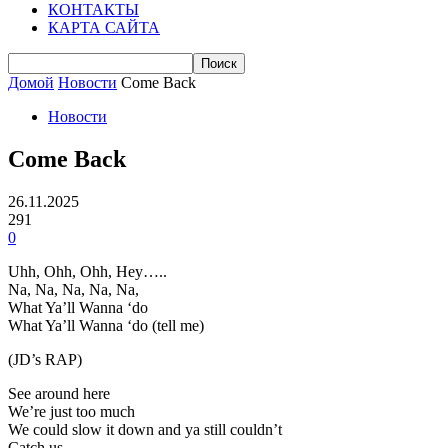
КОНТАКТЫ
КАРТА САЙТА
Домой
Новости
Come Back
Новости
Come Back
26.11.2025
291
0
Uhh, Ohh, Ohh, Hey…..
Na, Na, Na, Na, Na,
What Ya’ll Wanna ‘do
What Ya’ll Wanna ‘do (tell me)
(JD’s RAP)
See around here
We’re just too much
We could slow it down and ya still couldn’t
Catch us