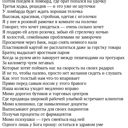
Потом поедем в ломбард, где брат попался на удочку
Третья ходка, рецидив — и это уже не шуточки
У ломбарда будет ждать хорошая телочка
Высокая, красивая, стройная, одетая с иголочки
Я у нее в розовой рамочке в комнате на полочке
Говорит, что хочет увидеться — очень сильно хочет
Я подарю ей алую розочку, забью ей стрелочку ночью
Я холостой, семейными проблемами не заморочен
Проскочим через банк, надо снять немного нала
Пластиковой картой не расплатиться даже за горстку товара
Братец выдыхает яростным паром
Когда за рулем авто лавирует между пешеходами на тротуарах
За километр чуем легавых
Которые хотят поймать нас на скорость на своих радарах
И не то, чтобы палево, просто нет желания сидеть и слушать
Как этот толстый нам что-то впаривает
Прямо перед самым носом у этого бравого
Наша коляска уходит медленно вправо
Мимо дорогих бутиков и торговых центров
Где продавцы широкой рабочей улыбкой встречают клиентов
Мимо клинники, где намыленные доценты
Выписывают рецепты для своих пациентов
Получая проценты от фармацевтов
Мимо психушки — грех смеяться над ней
Одного лишь у Бога прошу: остаться в здравом уме