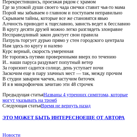
Перекрестившись, проезжая рядом с храмом
Где за упокой души своего чада свечки ставит чья-то мама
Порой мы забываем о главном и поступаем неправильно
Скрываем тайны, которые все же становятся явью
Алчность приводит к тщеславию, зависть ведет к бесславию
В кругу десяти друзей можно легко разглядеть злонравие
Несправедливый закон диктует свои правила
Патруль торгует дурью прямо у стен городского централа
Нам здесь по кругу и налево
Курс верный, скорость умеренная
Не торопясь путями проверенными вверх по течению
И.. наши паруса раздувает попутный ветер
За горизонт садится солнце, день уступает ночи
Заскочим еще в пару злачных мест — так, между прочим
В студии заварим чаечек, настучим биточек
И я в микрофончик зачитаю эти 48 строчек
Предыдущая статья
Названы 4 утренних симптома, которые
могут указывать на тромб
Следующая статья
Время не вернуть назад
ЭТО МОЖЕТ БЫТЬ ИНТЕРЕСНО
ЕЩЕ ОТ АВТОРА
Новости