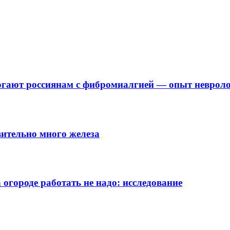
могают россиянам с фибромиалгией — опыт неврол
вительно много железа
 огороде работать не надо: исследование