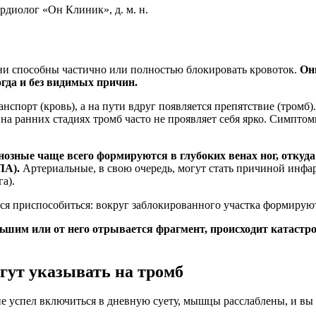
рдиолог «Он Клиник», д. м. н.
они способны частично или полностью блокировать кровоток.
Он
огда и без видимых причин.
анспорт (кровь), а на пути вдруг появляется препятствие (тромб
на ранних стадиях тромб часто не проявляет себя ярко. Симптом
нозные чаще всего формируются в глубоких венах ног, откуда
ЛА)
.
Артериальные, в свою очередь, могут стать причиной инфар
а).
ся приспособиться: вокруг заблокированного участка формируют
льшим или от него отрывается фрагмент, происходит катастр
гут указывать на тромб
не успел включиться в дневную суету, мышцы расслаблены, и в