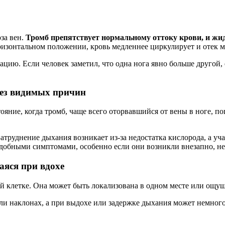
за вен.
Тромб препятствует нормальному оттоку крови, и жид
ризонтальном положении, кровь медленнее циркулирует и отек м
ацию. Если человек заметил, что одна нога явно больше другой,
без видимых причин
ние, когда тромб, чаще всего оторвавшийся от вены в ноге, поп
Затруднение дыхания возникает из-за недостатка кислорода, а у
подобными симптомами, особенно если они возникли внезапно, 
аяся при вдохе
й клетке. Она может быть локализована в одном месте или ощуща
или наклонах, а при выдохе или задержке дыхания может немного