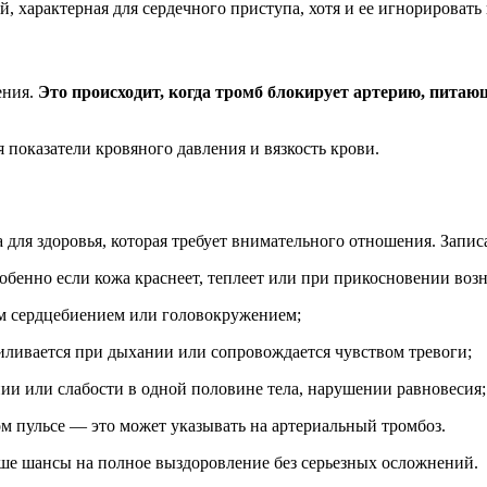
й, характерная для сердечного приступа, хотя и ее игнорировать 
ения.
Это происходит, когда тромб блокирует артерию, питаю
 показатели кровяного давления и вязкость крови.
а для здоровья, которая требует внимательного отношения. Запи
обенно если кожа краснеет, теплеет или при прикосновении возн
ым сердцебиением или головокружением;
силивается при дыхании или сопровождается чувством тревоги;
и или слабости в одной половине тела, нарушении равновесия;
ом пульсе — это может указывать на артериальный тромбоз.
ыше шансы на полное выздоровление без серьезных осложнений.