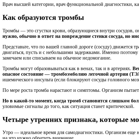
Врач высшей категории, врач функциональной диагностики, ка
Как образуются тромбы
Тромбы — это сгустки крови, образующиеся внутри сосудов, 
нужно, обычно в ответ на повреждение стенки сосуда, но ин
Представьте, что по вашей главной дороге (сосуду) движется тр
двигаться, пусть и с небольшими задержками. Именно поэтому 
замечаем или списываем на обычное недомогание.
Тромбы могут образовываться как в венах, так и в артериях.
Ве
опасное состояние —
тромбоэмболию легочной артерии (ТЭ
ишемического инсульта (если блокируют сосуды головного мозг
По мере роста тромба нарастают и симптомы. Организм пытает
Но в какой-то момент, когда тромб становится слишком бо
уловимые сигналы до того, как ситуация станет критической.
Четыре утренних признака, которые мо
Утро — идеальное время для самодиагностики. Организм еще 
на что нужно обратить внимание.