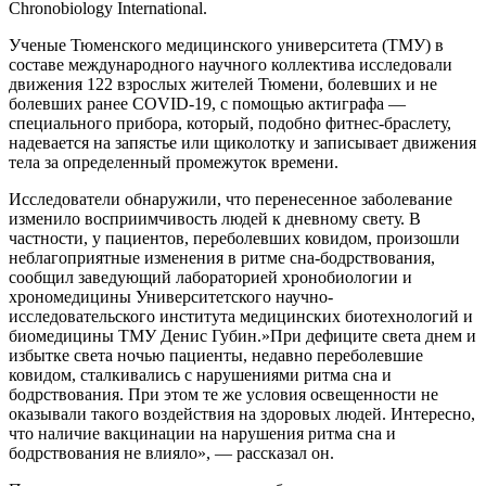
Chronobiology International.
Ученые Тюменского медицинского университета (ТМУ) в
составе международного научного коллектива исследовали
движения 122 взрослых жителей Тюмени, болевших и не
болевших ранее COVID-19, с помощью актиграфа —
специального прибора, который, подобно фитнес-браслету,
надевается на запястье или щиколотку и записывает движения
тела за определенный промежуток времени.
Исследователи обнаружили, что перенесенное заболевание
изменило восприимчивость людей к дневному свету. В
частности, у пациентов, переболевших ковидом, произошли
неблагоприятные изменения в ритме сна-бодрствования,
сообщил заведующий лабораторией хронобиологии и
хрономедицины Университетского научно-
исследовательского института медицинских биотехнологий и
биомедицины ТМУ Денис Губин.»При дефиците света днем и
избытке света ночью пациенты, недавно переболевшие
ковидом, сталкивались с нарушениями ритма сна и
бодрствования. При этом те же условия освещенности не
оказывали такого воздействия на здоровых людей. Интересно,
что наличие вакцинации на нарушения ритма сна и
бодрствования не влияло», — рассказал он.