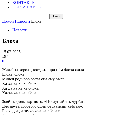
КОНТАКТЫ
КАРТА САЙТА
Домой
Новости
Блоха
Новости
Блоха
15.03.2025
197
0
Жил-был король, когда-то при нём блоха жила.
Блоха, блоха.
Милей родного брата она ему была.
Ха-ха-ха-ха-ха блоха.
Ха-ха-ха-ха-ха блоха.
Ха-ха-ха-ха-ха блоха.
Зовёт король портного: «Послушай ты, чурбан,
Для друга дорогого сшей бархатный кафтан».
Блохе, да да хе-хе-хе-хе-хе блохе.