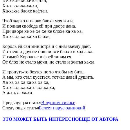
Хе-хе-хе-хе-хе кафтан,
Ха-ха-ха-ха-ха-ха,
Ха-ха-ха блохе кафтан.
Чтоб жарко и парко блоха моя жила,
И полная свобода ей при дворе дана.
При дворе хе-хе-хе-хе-хе блохе ха-ха-ха,
Ха-ха-ха-ха-ха-ха блохе.
Король ей сан министра и с ним звезду даёт,
И с нею и другие пошли все блохи в ход а-ха.
И самой Королеве и фрейлинам ея
От блох не стало мочи, не стало и житья ха-ха.
И тронуть-то боятся не то чтобы их бить,
А мы, кто стал кусаться, тотчас давай душить.
Ха-ха-ха-ха-ха ха-ха-ха,
Ха-ха-ха-ха-ха ха-ха-ха-ха,
А а-ха-ха ха-ха.
Предыдущая статья
В лунном сиянье
Следующая статья
Белеет парус одинокий
ЭТО МОЖЕТ БЫТЬ ИНТЕРЕСНО
ЕЩЕ ОТ АВТОРА