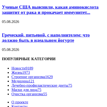
Ученые США выяснили, какая аминокислота
защитит от рака и прокачает иммунитет...
05.08.2026
Греческий, питьевой, с наполнителем: что
должно быть в идеальном йогурте
05.08.2026
ПОПУЛЯРНЫЕ КАТЕГОРИИ
Новости
9189
Жизнь
1973
Строение организма
1629
Медицина
121
Лечебно-профилактические диеты
75
Маски для лица
75
Очистка организма
55
О проекте
Контакты