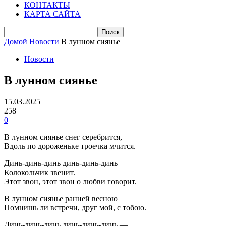
КОНТАКТЫ
КАРТА САЙТА
Домой
Новости
В лунном сиянье
Новости
В лунном сиянье
15.03.2025
258
0
В лунном сиянье снег серебрится,
Вдоль по дороженьке троечка мчится.
Динь-динь-динь динь-динь-динь —
Колокольчик звенит.
Этот звон, этот звон о любви говорит.
В лунном сиянье ранней весною
Помнишь ли встречи, друг мой, с тобою.
Динь-динь-динь динь-динь-динь —