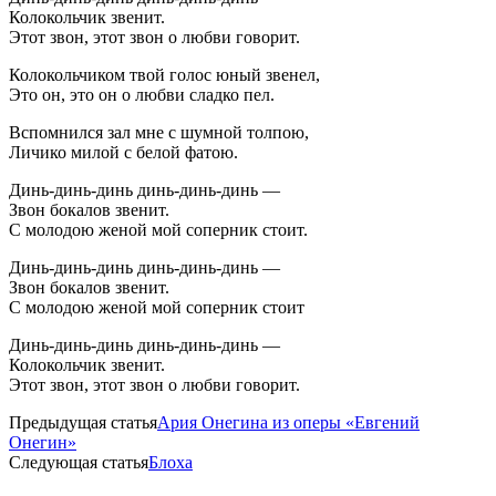
Колокольчик звенит.
Этот звон, этот звон о любви говорит.
Колокольчиком твой голос юный звенел,
Это он, это он о любви сладко пел.
Вспомнился зал мне с шумной толпою,
Личико милой с белой фатою.
Динь-динь-динь динь-динь-динь —
Звон бокалов звенит.
С молодою женой мой соперник стоит.
Динь-динь-динь динь-динь-динь —
Звон бокалов звенит.
С молодою женой мой соперник стоит
Динь-динь-динь динь-динь-динь —
Колокольчик звенит.
Этот звон, этот звон о любви говорит.
Предыдущая статья
Ария Онегина из оперы «Евгений
Онегин»
Следующая статья
Блоха