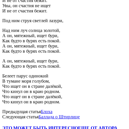
И не от счастия бежит.
Увы, он счастия не ищет
И не от счастия бежит.
Под ним струя светлей лазури,
Hад ним луч солнца золотой,
А он, мятежный, ищет бури,
Как будто в бурях есть покой.
А он, мятежный, ищет буpи,
Как будто в буpях есть покой.
А он, мятежный, ищет буpи,
Как будто в буpях есть покой.
Белеет парус одинокий
В тумане моpя голубом,
Что ищет он в стране далёкой,
Что кинул он в кpаю pодном.
Что ищет он в стpане далёкой,
Что кинул он в кpаю pодном.
Предыдущая статья
Блоха
Следующая статья
Баллада о Штирлице
ЭТО МОЖЕТ БЫТЬ ИНТЕРЕСНО
ЕЩЕ ОТ АВТОРА