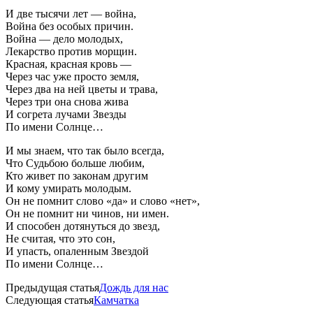
И две тысячи лет — война,
Война без особых причин.
Война — дело молодых,
Лекарство против морщин.
Красная, красная кровь —
Через час уже просто земля,
Через два на ней цветы и трава,
Через три она снова жива
И согрета лучами Звезды
По имени Солнце…
И мы знаем, что так было всегда,
Что Судьбою больше любим,
Кто живет по законам другим
И кому умирать молодым.
Он не помнит слово «да» и слово «нет»,
Он не помнит ни чинов, ни имен.
И способен дотянуться до звезд,
Не считая, что это сон,
И упасть, опаленным Звездой
По имени Солнце…
Предыдущая статья
Дождь для нас
Следующая статья
Камчатка