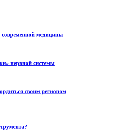
ль современной медицины
зки» нервной системы
ордиться своим регионом
струмента?