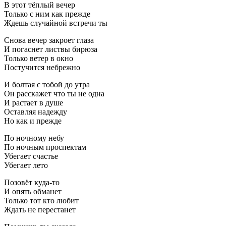
В этот тёплый вечер
Только с ним как прежде
Ждешь случайной встречи ты
Снова вечер закроет глаза
И погаснет листвы бирюза
Только ветер в окно
Постучится небрежно
И болтая с тобой до утра
Он расскажет что ты не одна
И растает в душе
Оставляя надежду
Но как и прежде
По ночному небу
По ночным проспектам
Убегает счастье
Убегает лето
Позовёт куда-то
И опять обманет
Только тот кто любит
Ждать не перестанет