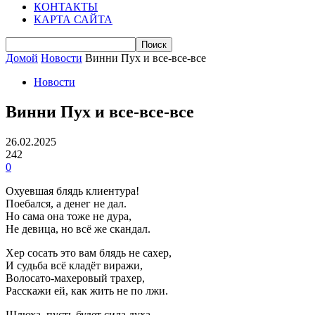
КОНТАКТЫ
КАРТА САЙТА
Домой
Новости
Винни Пух и все-все-все
Новости
Винни Пух и все-все-все
26.02.2025
242
0
Охуевшая блядь клиентура!
Поебался, а денег не дал.
Но сама она тоже не дура,
Не девица, но всё же скандал.
Хер сосать это вам блядь не сахер,
И судьба всё кладёт виражи,
Волосато-махеровый трахер,
Расскажи ей, как жить не по лжи.
Шлюха, пусть будет сила духа,