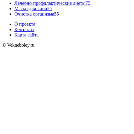
Лечебно-профилактические диеты
75
Маски для лица
75
Очистка организма
55
О проекте
Контакты
Карта сайта
© Vekneboley.ru