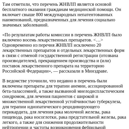
Там отметили, что перечень ЖНВЛП является основой
бесплатного оказания гражданам медицинской помощи. Он
включает свыше 800 международных непатентованных
наименований, предназначенных для лечения социально
значимых заболеваний.
«По результатам работы комиссии в перечень ЖНВЛП было
включено восемь лекарственных препаратов. <…>
Одновременно из перечня ЖНВЛП исключено 20
лекарственных препаратов и отдельных лекарственных форм
в связи с отменой государственной регистрации (отозвана
производителем), прекращением производства и (или)
поставок лекарственного препарата на территорию
Российской Федерации», — рассказали в Минздраве.
В ведомстве уточнили, что недавно в перечень были
включены препараты для терапии анемии, ассоциированной
бета-талассемией, а также вызванной миелодиспластическим
синдромом, для лечения пациентов с широкой и
множественной лекарственной устойчивостью туберкулеза,
для терапии идиопатического рецидивирующего
перикардита, для лечения рака молочной железы, рака
пищевода, рака носоглотки, рака предстательной железы, рака
легкого, а также для снижения продолжительности
нейтропении и частоты возникновения фебрильной