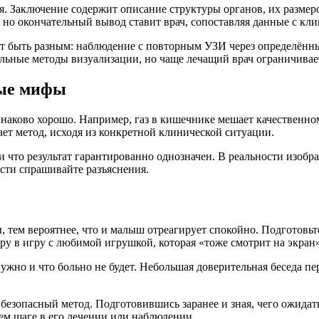
ня. Заключение содержит описание структуры органов, их разме
но окончательный вывод ставит врач, сопоставляя данные с кли
 быть разным: наблюдение с повторным УЗИ через определённый
ельные методы визуализации, но чаще лечащий врач ограничива
ные мифы
динаково хорошо. Например, газ в кишечнике мешает качествен
ет метод, исходя из конкретной клинической ситуации.
и что результат гарантированно однозначен. В реальности изоб
сти спрашивайте разъяснения.
, тем вероятнее, что и малыш отреагирует спокойно. Подготовь
уру в игру с любимой игрушкой, которая «тоже смотрит на экран»
нужно и что больно не будет. Небольшая доверительная беседа п
езопасный метод. Подготовившись заранее и зная, чего ожидать
щем шаге в его лечении или наблюдении.