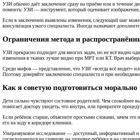
УЗИ обычно даёт заключение сразу на приёме или в течение д
помнить: УЗИ — инструмент, который оценивает изображение, 
Если в заключении выявлены изменения, следующий шаг может
консультация узкого специалиста. Иногда назначают дополнит
Ограничения метода и распространён
УЗИ прекрасно подходит для многих задач, но не всё видно о
изменения в тканях лучше видно при МРТ или КТ. Врач выбира
Среди мифов — представление, что УЗИ «всегда всё видит» ил
Поэтому доверяйте заключению специалиста и при необходимо
Как я советую подготовиться морально
Дети сильно чувствуют состояние родителей. Чем спокойнее вы
помогает доктору увидеть, что внутри, или превратите процед
Если ребёнок старше, объясните простыми словами, зачем это 
его на ходу в коридоре клиники.
Ультразвуковое исследование — доступный, информативный и б
сосредоточиться на главном: на здоровье ребёнка и на следую