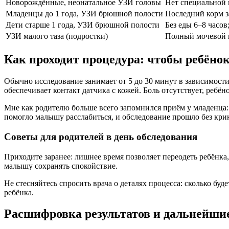
Новорождённые, неонатальное УЗИ головы
Нет специальной 
Младенцы до 1 года, УЗИ брюшной полости
Последний корм з
Дети старше 1 года, УЗИ брюшной полости
Без еды 6–8 часов
УЗИ малого таза (подростки)
Полный мочевой п
Как проходит процедура: чтобы ребёнок
Обычно исследование занимает от 5 до 30 минут в зависимости 
обеспечивает контакт датчика с кожей. Боль отсутствует, ребё
Мне как родителю больше всего запомнился приём у младенца: в
помогло малышу расслабиться, и обследование прошло без кри
Советы для родителей в день обследования
Приходите заранее: лишнее время позволяет переодеть ребёнк
малышу сохранять спокойствие.
Не стесняйтесь спросить врача о деталях процесса: сколько буд
ребёнка.
Расшифровка результатов и дальнейши