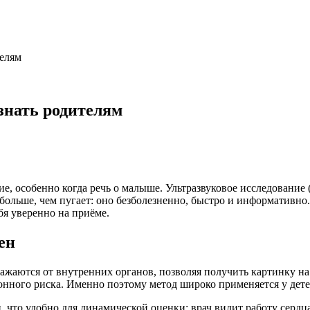
телям
 знать родителям
е, особенно когда речь о малыше. Ультразвуковое исследование
больше, чем пугает: оно безболезненно, быстро и информативно.
бя уверенно на приёме.
ен
жаются от внутренних органов, позволяя получить картинку на 
нного риска. Именно поэтому метод широко применяется у детей
 что удобно для динамической оценки: врач видит работу сердца