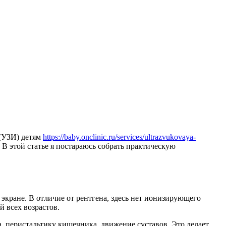
 (УЗИ) детям
https://baby.onclinic.ru/services/ultrazvukovaya-
 В этой статье я постараюсь собрать практическую
экране. В отличие от рентгена, здесь нет ионизирующего
 всех возрастов.
, перистальтику кишечника, движение суставов. Это делает