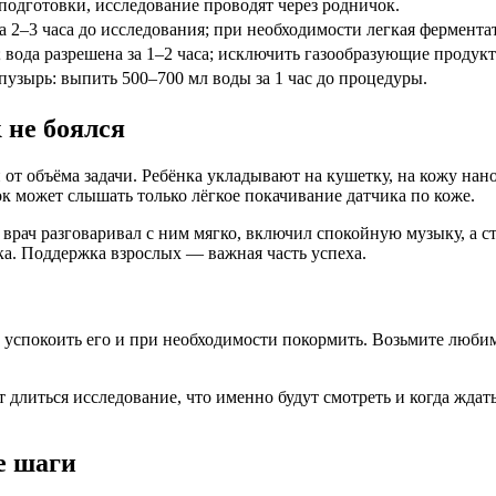
подготовки, исследование проводят через родничок.
а 2–3 часа до исследования; при необходимости легкая фермента
; вода разрешена за 1–2 часа; исключить газообразующие продук
узырь: выпить 500–700 мл воды за 1 час до процедуры.
 не боялся
от объёма задачи. Ребёнка укладывают на кушетку, на кожу нано
нок может слышать только лёгкое покачивание датчика по коже.
рач разговаривал с ним мягко, включил спокойную музыку, а ста
ка. Поддержка взрослых — важная часть успеха.
а, успокоить его и при необходимости покормить. Возьмите лю
ет длиться исследование, что именно будут смотреть и когда ждат
е шаги