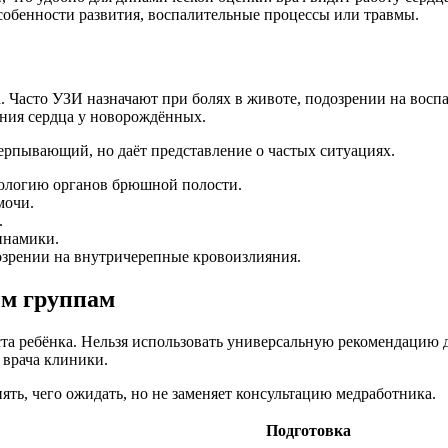
обенности развития, воспалительные процессы или травмы.
а. Часто УЗИ назначают при болях в животе, подозрении на восп
яния сердца у новорождённых.
рпывающий, но даёт представление о частых ситуациях.
атологию органов брюшной полости.
мочи.
.
инамики.
озрении на внутричерепные кровоизлияния.
ым группам
раста ребёнка. Нельзя использовать универсальную рекомендаци
 врача клиники.
ь, чего ожидать, но не заменяет консультацию медработника.
Подготовка