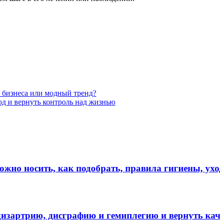
 бизнеса или модный тренд?
ход и вернуть контроль над жизнью
ожно носить, как подобрать, правила гигиены, ухо
дизартрию, дисграфию и гемиплегию и вернуть кач