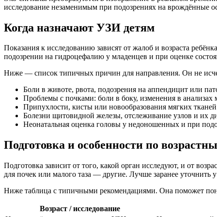
исследование незаменимым при подозрениях на врождённые ос
Когда назначают УЗИ детям
Показания к исследованию зависят от жалоб и возраста ребёнк
подозрении на гидроцефалию у младенцев и при оценке состо
Ниже — список типичных причин для направления. Он не исче
Боли в животе, рвота, подозрения на аппендицит или п
Проблемы с почками: боли в боку, изменения в анализах 
Припухлости, кисты или новообразования мягких тканей
Болезни щитовидной железы, отслеживание узлов и их д
Неонатальная оценка головы у недоношенных и при под
Подготовка и особенности по возрастн
Подготовка зависит от того, какой орган исследуют, и от воз
для почек или малого таза — другие. Лучше заранее уточнить у
Ниже таблица с типичными рекомендациями. Она поможет понят
Возраст / исследование