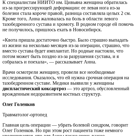
К специалистам НИИТО им. Цивьяна женщина обратилась
из-за прогрессирующей деформации: ее левая нога из-за
болезни стала короче правой, разница составляла целых 2 см.
Кроме того, Анна жаловалась на боль в области левого
тазобедренного сустава и хромоту. В родном городе ей помочь
не получилось, пришлось ехать в Новосибирск.
«Квота пришла достаточно быстро. Было страшно выпадать
из жизни на несколько месяцев из-за операции, страшно, что
вместо сустава будет имплантат. Но родные настояли, что
потом может быть поздно из-за разрушения сустава, и я
собралась и поехала», — рассказывает Анна.
Врачи осмотрели женщину, провели все необходимые
исследования. Оказалось, что ей нужна срочная операция на
тазобедренном суставе. Медики выявили у женщины
диспластический
коксартроз
— это артроз, обусловленный
врожденным недоразвитием костных структур.
Олег Голенков
Травматолог-ортопед
Главная цель операции — убрать болевой синдром, говорит
Олег Голенков. Но при этом рост пациента тоже немного
увеличивается, что для Анны также очень важно.