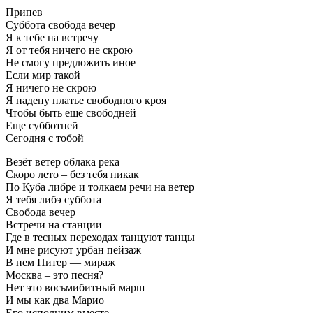
Припев
Суббота свобода вечер
Я к тебе на встречу
Я от тебя ничего не скрою
Не смогу предложить иное
Если мир такой
Я ничего не скрою
Я надену платье свободного кроя
Чтобы быть еще свободней
Еще субботней
Сегодня с тобой
Везёт ветер облака река
Скоро лето – без тебя никак
По Куба либре и толкаем речи на ветер
Я тебя либэ суббота
Свобода вечер
Встречи на станции
Где в тесных переходах танцуют танцы
И мне рисуют урбан пейзаж
В нем Питер — мираж
Москва – это песня?
Нет это восьмибитный марш
И мы как два Марио
Его исполним вместе