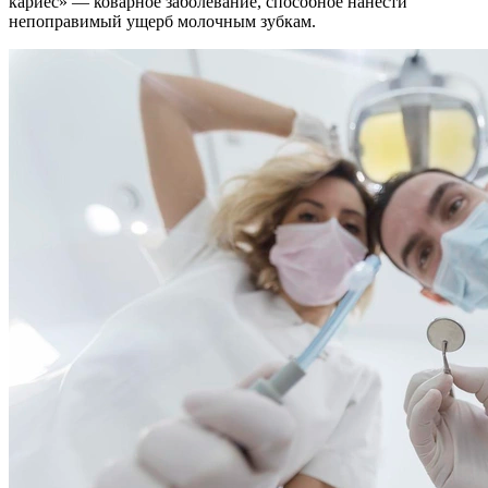
кариес» — коварное заболевание, способное нанести
непоправимый ущерб молочным зубкам.