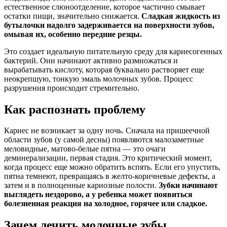
естественное слюноотделение, которое частично смывает
остатки пищи, значительно снижается.
Сладкая жидкость из
бутылочки надолго задерживается на поверхности зубов,
омывая их, особенно передние резцы.
Это создает идеальную питательную среду для кариесогенных
бактерий. Они начинают активно размножаться и
вырабатывать кислоту, которая буквально растворяет еще
неокрепшую, тонкую эмаль молочных зубов. Процесс
разрушения происходит стремительно.
Как распознать проблему
Кариес не возникает за одну ночь. Сначала на пришеечной
области зубов (у самой десны) появляются малозаметные
меловидные, матово-белые пятна — это очаги
деминерализации, первая стадия. Это критический момент,
когда процесс еще можно обратить вспять. Если его упустить,
пятна темнеют, превращаясь в желто-коричневые дефекты, а
затем и в полноценные кариозные полости.
Зубки начинают
выглядеть нездорово, а у ребенка может появиться
болезненная реакция на холодное, горячее или сладкое.
Зачем лечить молочные зубы