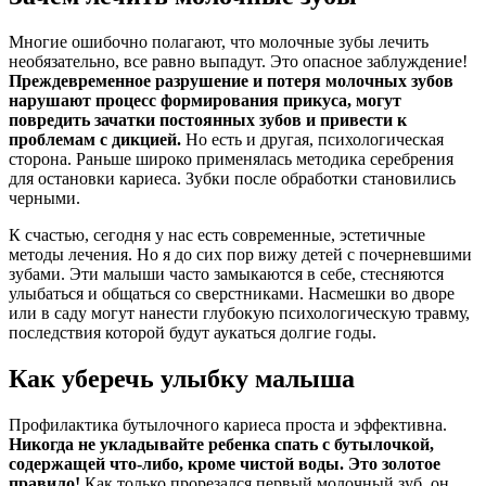
Многие ошибочно полагают, что молочные зубы лечить
необязательно, все равно выпадут. Это опасное заблуждение!
Преждевременное разрушение и потеря молочных зубов
нарушают процесс формирования прикуса, могут
повредить зачатки постоянных зубов и привести к
проблемам с дикцией.
Но есть и другая, психологическая
сторона. Раньше широко применялась методика серебрения
для остановки кариеса. Зубки после обработки становились
черными.
К счастью, сегодня у нас есть современные, эстетичные
методы лечения. Но я до сих пор вижу детей с почерневшими
зубами. Эти малыши часто замыкаются в себе, стесняются
улыбаться и общаться со сверстниками. Насмешки во дворе
или в саду могут нанести глубокую психологическую травму,
последствия которой будут аукаться долгие годы.
Как уберечь улыбку малыша
Профилактика бутылочного кариеса проста и эффективна.
Никогда не укладывайте ребенка спать с бутылочкой,
содержащей что-либо, кроме чистой воды. Это золотое
правило!
Как только прорезался первый молочный зуб, он