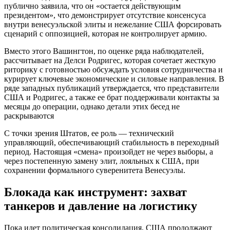
публично заявила, что он «остается действующим
президентом», что демонстрирует отсутствие консенсуса
внутри венесуэльской элиты и нежелание США форсировать
сценарий с оппозицией, которая не контролирует армию.
Вместо этого Вашингтон, по оценке ряда наблюдателей,
рассчитывает на Делси Родригес, которая сочетает жесткую
риторику с готовностью обсуждать условия сотрудничества и
курирует ключевые экономические и силовые направления. В
ряде западных публикаций утверждается, что представители
США и Родригес, а также ее брат поддерживали контакты за
месяцы до операции, однако детали этих бесед не
раскрываются
С точки зрения Штатов, ее роль — технический
управляющий, обеспечивающий стабильность в переходный
период. Настоящая «смена» произойдет не через выборы, а
через постепенную замену элит, лояльных к США, при
сохранении формального суверенитета Венесуэлы.
Блокада как инструмент: захват
танкеров и давление на логистику
Пока идет политическая консолидация, США продолжают