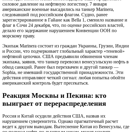
силовое давление на нефтяную логистику. 7 января
американские военные высадились на танкер Marinera,
следовавший под российским флагом. Судно, ранее
зарегистрированное в Гайане как Bella 1, сменило название и
флаг в Сочи 24 декабря, что, по оценке российских властей,
делало его задержание нарушением Конвенции ООН по
морскому праву.
Экипаж Marinera состоит из граждан Украины, Грузии, Индии
и России, что подчеркивает глобальный характер «теневой»
нефтяной цепочки. США предъявили обвинения членам
экипажа, заявив, что танкер перевозил венесуэльскую нефть в
обход санкций. Ранее был перехвачен и другой танкер —
Sophia, не имевший государственной принадлежности. Эти
действия отправляют четкий сигнал: любая попытка обойти
американский контроль будет пресекаться.
Реакция Москвы и Пекина: кто
выиграет от перераспределения
Россия и Китай осудили действия США, назвав их
нарушением суверенитета. Однако прагматичный расчет
ведет к другим выводам. Вытеснение Китая из Венесуэлы, где
он получал нефть по льготным ценам, может усилить