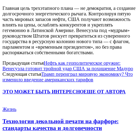
Главная цель трехэтапного плана — не демократия, а создание
долгосрочного энергетического рычага. Контролируя пятую
часть мировых запасов нефти, США получают возможность
влиять на цены, ослаблять конкурентов и укреплять
гегемонию в Латинской Америке. Венесуэла под «мудрым»
руководством Штатов рискует превратиться из суверенного
государства в ресурсную колонию нового типа — с флагом,
парламентом и «временным президентом», но без права
распоряжаться собственными богатствами.
Предыдущая статья
Нефть как геополитическое оружие:
Венесуэла готовит тройной удар США за похищение Мадуро
Следующая статья
Трамп переиграл мировую экономику? Что
изменило введение американских тарифов
ЭТО МОЖЕТ БЫТЬ ИНТЕРЕСНО
ЕЩЕ ОТ АВТОРА
Жизнь
Технология декольной печати на фарфоре:
стандарты качества и долговечности