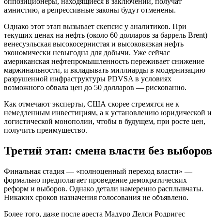
оппозиционеры, находящиеся в заключении, получат
амнистию, а репрессивные законы будут отменены.
Однако этот этап вызывает скепсис у аналитиков. При
текущих ценах на нефть (около 60 долларов за баррель Brent)
венесуэльская высокосернистая и высоковязкая нефть
экономически невыгодна для добычи. Уже сейчас
американская нефтепромышленность переживает снижение
маржинальности, и вкладывать миллиарды в модернизацию
разрушенной инфраструктуры PDVSA в условиях
возможного обвала цен до 50 долларов — рискованно.
Как отмечают эксперты, США скорее стремятся не к
немедленным инвестициям, а к установлению юридической и
логистической монополии, чтобы в будущем, при росте цен,
получить преимущество.
Третий этап: смена власти без выборов
Финальная стадия — «полноценный переход власти» —
формально предполагает проведение демократических
реформ и выборов. Однако детали намеренно расплывчаты.
Никаких сроков назначения голосования не объявлено.
Более того, даже после ареста Мадуро Делси Родригес