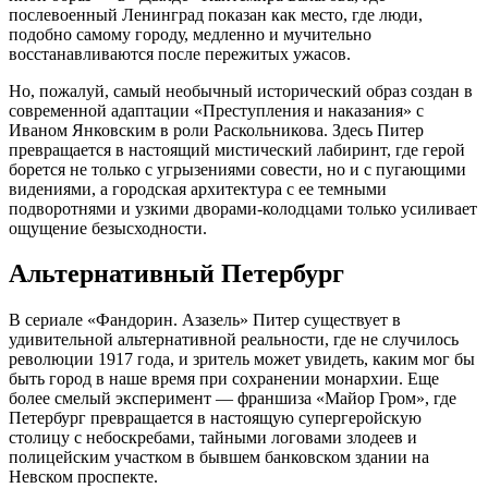
послевоенный Ленинград показан как место, где люди,
подобно самому городу, медленно и мучительно
восстанавливаются после пережитых ужасов.
Но, пожалуй, самый необычный исторический образ создан в
современной адаптации «Преступления и наказания» с
Иваном Янковским в роли Раскольникова. Здесь Питер
превращается в настоящий мистический лабиринт, где герой
борется не только с угрызениями совести, но и с пугающими
видениями, а городская архитектура с ее темными
подворотнями и узкими дворами-колодцами только усиливает
ощущение безысходности.
Альтернативный Петербург
В сериале «Фандорин. Азазель» Питер существует в
удивительной альтернативной реальности, где не случилось
революции 1917 года, и зритель может увидеть, каким мог бы
быть город в наше время при сохранении монархии. Еще
более смелый эксперимент — франшиза «Майор Гром», где
Петербург превращается в настоящую супергеройскую
столицу с небоскребами, тайными логовами злодеев и
полицейским участком в бывшем банковском здании на
Невском проспекте.