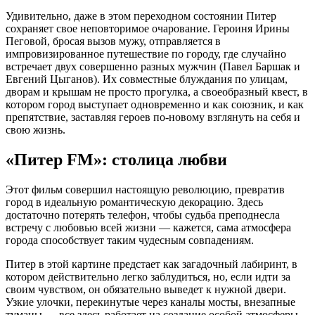
Удивительно, даже в этом переходном состоянии Питер
сохраняет свое неповторимое очарование. Героиня Ирины
Пеговой, бросая вызов мужу, отправляется в
импровизированное путешествие по городу, где случайно
встречает двух совершенно разных мужчин (Павел Баршак и
Евгений Цыганов). Их совместные блуждания по улицам,
дворам и крышам не просто прогулка, а своеобразный квест, в
котором город выступает одновременно и как союзник, и как
препятствие, заставляя героев по-новому взглянуть на себя и
свою жизнь.
«Питер FM»: столица любви
Этот фильм совершил настоящую революцию, превратив
город в идеальную романтическую декорацию. Здесь
достаточно потерять телефон, чтобы судьба преподнесла
встречу с любовью всей жизни — кажется, сама атмосфера
города способствует таким чудесным совпадениям.
Питер в этой картине предстает как загадочный лабиринт, в
котором действительно легко заблудиться, но, если идти за
своим чувством, он обязательно выведет к нужной двери.
Узкие улочки, перекинутые через каналы мосты, внезапные
туманы — все здесь работает на создание особой атмосферы,