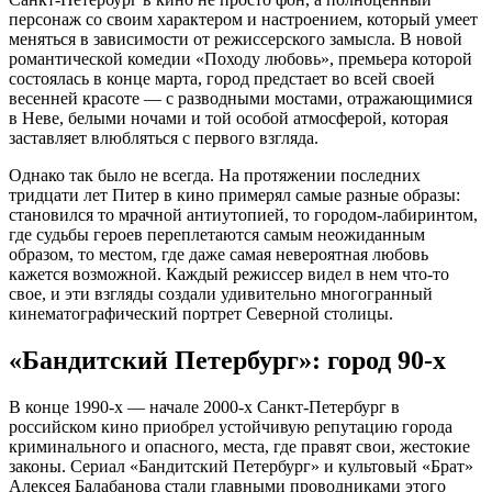
персонаж со своим характером и настроением, который умеет
меняться в зависимости от режиссерского замысла. В новой
романтической комедии «Походу любовь», премьера которой
состоялась в конце марта, город предстает во всей своей
весенней красоте — с разводными мостами, отражающимися
в Неве, белыми ночами и той особой атмосферой, которая
заставляет влюбляться с первого взгляда.
Однако так было не всегда. На протяжении последних
тридцати лет Питер в кино примерял самые разные образы:
становился то мрачной антиутопией, то городом-лабиринтом,
где судьбы героев переплетаются самым неожиданным
образом, то местом, где даже самая невероятная любовь
кажется возможной. Каждый режиссер видел в нем что-то
свое, и эти взгляды создали удивительно многогранный
кинематографический портрет Северной столицы.
«Бандитский Петербург»: город 90-х
В конце 1990-х — начале 2000-х Санкт-Петербург в
российском кино приобрел устойчивую репутацию города
криминального и опасного, места, где правят свои, жестокие
законы. Сериал «Бандитский Петербург» и культовый «Брат»
Алексея Балабанова стали главными проводниками этого