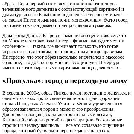
образа. Если первый снимался в стилистике типичного
телевизионного детектива с соответствующей картинкой и
драматургией, то Балабанов подошел к делу совсем иначе —
он сделал Питер мрачным, почти монохромным, будто город
постоянно окутан дымкой и непроглядным туманом.
Даже когда Данила Багров в знаменитой сцене заявляет, что
«в Москве вся сила», сам Питер в фильме выглядит местом
особенным — таким, где выживают только те, кто готов
играть по его жестоким, не прописанным нигде правилам.
Интересно, что этот образ настолько впечатался в массовое
сознание, что до сих пор многие ассоциируют Петербург
именно с этими мрачными картинами конца девяностых.
«Прогулка»: город в переходную эпоху
В середине 2000-х образ Питера начал постепенно меняться, и
одним из самых ярких свидетельств этой трансформации
стала «Прогулка» Алексея Учителя. Фильм удивительным
образом запечатлел город в момент его преображения:
Дворцовая площадь, скрытая строительными лесами,
Казанский собор, закрытый на реставрацию, бесконечные
стройки и вездесущая пыль — все это создавало ощущение
города, который буквально перерождается на глазах.