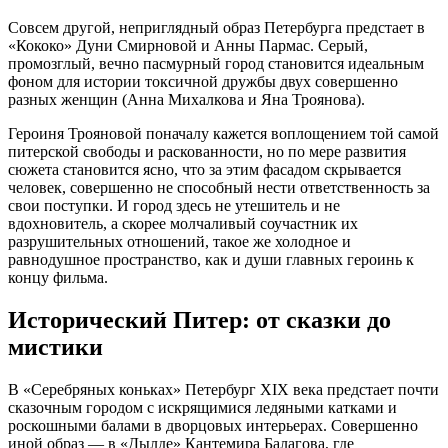
Совсем другой, неприглядный образ Петербурга предстает в
«Кококо» Дуни Смирновой и Анны Пармас. Серый,
промозглый, вечно пасмурный город становится идеальным
фоном для истории токсичной дружбы двух совершенно
разных женщин (Анна Михалкова и Яна Троянова).
Героиня Трояновой поначалу кажется воплощением той самой
питерской свободы и раскованности, но по мере развития
сюжета становится ясно, что за этим фасадом скрывается
человек, совершенно не способный нести ответственность за
свои поступки. И город здесь не утешитель и не
вдохновитель, а скорее молчаливый соучастник их
разрушительных отношений, такое же холодное и
равнодушное пространство, как и души главных героинь к
концу фильма.
Исторический Питер: от сказки до
мистики
В «Серебряных коньках» Петербург XIX века предстает почти
сказочным городом с искрящимися ледяными катками и
роскошными балами в дворцовых интерьерах. Совершенно
иной образ — в «Дылде» Кантемира Балагова, где