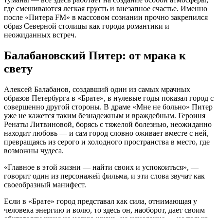
где смешиваются легкая грусть и внезапное счастье. Именно
после «Питера FM» в массовом сознании прочно закрепился
образ Северной столицы как города романтики и
неожиданных встреч.
Балабановский Питер: от мрака к
свету
Алексей Балабанов, создавший один из самых мрачных
образов Петербурга в «Брате», в нулевые годы показал город с
совершенно другой стороны. В драме «Мне не больно» Питер
уже не кажется таким безнадежным и враждебным. Героиня
Ренаты Литвиновой, борясь с тяжелой болезнью, неожиданно
находит любовь — и сам город словно оживает вместе с ней,
превращаясь из серого и холодного пространства в место, где
возможны чудеса.
«Главное в этой жизни — найти своих и успокоиться», —
говорит один из персонажей фильма, и эти слова звучат как
своеобразный манифест.
Если в «Брате» город представал как сила, отнимающая у
человека энергию и волю, то здесь он, наоборот, дает своим