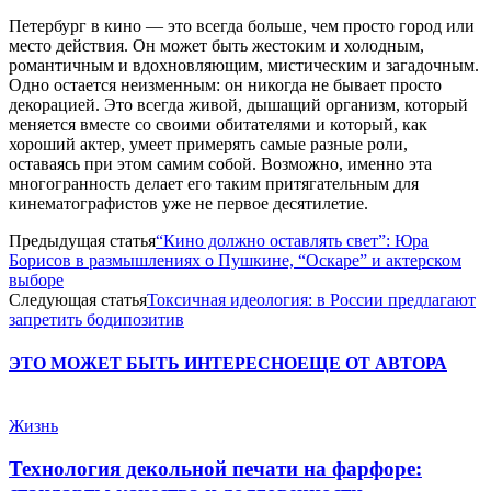
Петербург в кино — это всегда больше, чем просто город или
место действия. Он может быть жестоким и холодным,
романтичным и вдохновляющим, мистическим и загадочным.
Одно остается неизменным: он никогда не бывает просто
декорацией. Это всегда живой, дышащий организм, который
меняется вместе со своими обитателями и который, как
хороший актер, умеет примерять самые разные роли,
оставаясь при этом самим собой. Возможно, именно эта
многогранность делает его таким притягательным для
кинематографистов уже не первое десятилетие.
Предыдущая статья
“Кино должно оставлять свет”: Юра
Борисов в размышлениях о Пушкине, “Оскаре” и актерском
выборе
Следующая статья
Токсичная идеология: в России предлагают
запретить бодипозитив
ЭТО МОЖЕТ БЫТЬ ИНТЕРЕСНО
ЕЩЕ ОТ АВТОРА
Жизнь
Технология декольной печати на фарфоре: