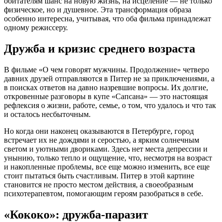
обитателям шанс на новую жизнь, на исцеление — не только
физическое, но и душевное. Эта трансформация образа
особенно интересна, учитывая, что оба фильма принадлежат
одному режиссеру.
Дружба и кризис среднего возраста
В фильме «О чем говорят мужчины. Продолжение» четверо
давних друзей отправляются в Питер не за приключениями, а
в поисках ответов на давно назревшие вопросы. Их долгие,
откровенные разговоры в купе «Сапсана» — это настоящая
рефлексия о жизни, работе, семье, о том, что удалось и что так
и осталось несбыточным.
Но когда они наконец оказываются в Петербурге, город
встречает их не дождями и серостью, а ярким солнечным
светом и уютными двориками. Здесь нет места депрессии и
унынию, только тепло и ощущение, что, несмотря на возраст
и накопленные проблемы, все еще можно изменить, все еще
стоит пытаться быть счастливым. Питер в этой картине
становится не просто местом действия, а своеобразным
психотерапевтом, помогающим героям разобраться в себе.
«Кококо»: дружба-паразит