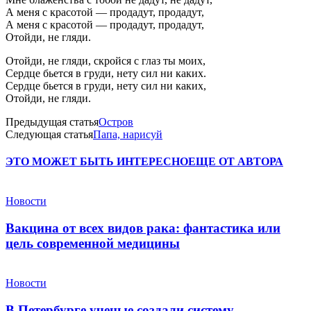
А меня с красотой — продадут, продадут,
А меня с красотой — продадут, продадут,
Отойди, не гляди.
Отойди, не гляди, скройся с глаз ты моих,
Сердце бьется в груди, нету сил ни каких.
Сердце бьется в груди, нету сил ни каких,
Отойди, не гляди.
Предыдущая статья
Остров
Следующая статья
Папа, нарисуй
ЭТО МОЖЕТ БЫТЬ ИНТЕРЕСНО
ЕЩЕ ОТ АВТОРА
Новости
Вакцина от всех видов рака: фантастика или
цель современной медицины
Новости
В Петербурге ученые создали систему