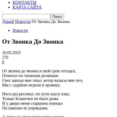
КОНТАКТЫ
КАРТА САЙТА
Домой
Новости
От Звонка До Звонка
Новости
От Звонка До Звонка
10.02.2025
270
0
От звонка до звонка я свой срок отсидел,
Отмотал по таежным делянкам.
Снег щипал мне лицо, ветер вальсы мне пел,
Мы с судьбою играли в орлянку.
Ноги раз рисовал, по пути кассу взял,
Только Кланечки не было дома.
И у двери меня старшина повязал
По наколке ее управдома.
А когда он меня через город повел