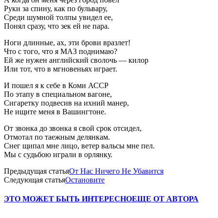
Руки за спину, как по бульвару,
Среди шумной толпы увидел ее,
Понял сразу, что зек ей не пара.
Ноги длинные, ах, эти брови вразлет!
Что с того, что я МАЗ поднимаю?
Ей же нужен английский сволочь — килор
Или тот, что в мгновеньях играет.
И пошел я к себе в Коми АССР
По этапу в специальном вагоне,
Сигаретку подвесив на ихний манер,
Не ищите меня в Вашингтоне.
От звонка до звонка я свой срок отсидел,
Отмотал по таежным делянкам.
Снег щипал мне лицо, ветер вальсы мне пел.
Мы с судьбою играли в орлянку.
Предыдущая статья
От Нас Ничего Не Убавится
Следующая статья
Остановите
ЭТО МОЖЕТ БЫТЬ ИНТЕРЕСНО
ЕЩЕ ОТ АВТОРА