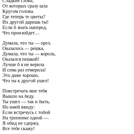
Сладкие слова,
От которых сразу шла
Кругом голова.
Где теперь те цветы?
Их другой даришь ты!
Если б знать наперед,
Что произойдет…
Думала, что ты — орел,
Оказалось — решка,
Думала, что ты — король,
Оказался пешкой!
Лучше б я не верила
И семь раз отмерила!
Это даже хорошо,
Что ты к другой ушел!
Повстречать мне тебя
Вышло на беду.
Ты ушел — так и быть,
Но имей ввиду:
Если встречусь с тобой
На тропинке одной —
Я обид не сдержу,
Все тебе скажу!