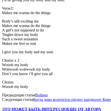
Verse2:
Makes me wanna do the things
Body’s still exciting me
Makes me wanna do the things
A girl’s not supposed to do
Tingles down my body
Such a sweet sensation
Makes me feel so real
I give you my body and my soul.
Chorus x 2
Woooh my body
Wohwooh wohwooh my body
Don’t you know i’ll give you all
Chorus
Woooh my body
Предыдущая статья
Bolingo
Следующая статья
Когда дико колотится сердце: кардиолог Кор
ЭТО МОЖЕТ БЫТЬ ИНТЕРЕСНО
ЕЩЕ ОТ АВТОРА