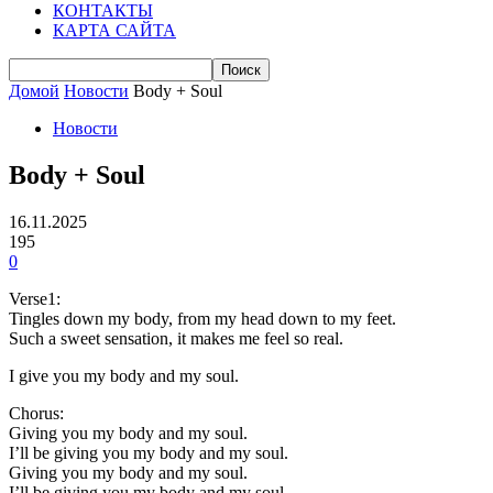
КОНТАКТЫ
КАРТА САЙТА
Домой
Новости
Body + Soul
Новости
Body + Soul
16.11.2025
195
0
Verse1:
Tingles down my body, from my head down to my feet.
Such a sweet sensation, it makes me feel so real.
I give you my body and my soul.
Chorus:
Giving you my body and my soul.
I’ll be giving you my body and my soul.
Giving you my body and my soul.
I’ll be giving you my body and my soul.