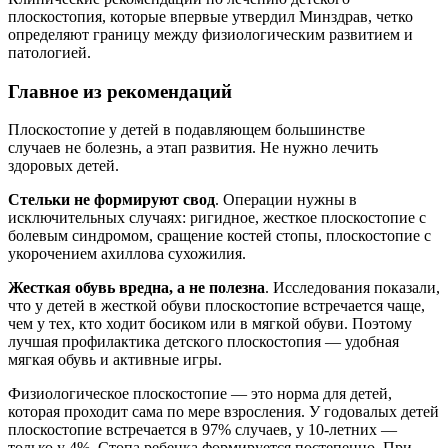
плоскостопия, которые впервые утвердил Минздрав, четко
определяют границу между физиологическим развитием и
патологией.
Главное из рекомендаций
Плоскостопие у детей в подавляющем большинстве
случаев не болезнь, а этап развития. Не нужно лечить
здоровых детей.
Стельки не формируют свод
. Операции нужны в
исключительных случаях: ригидное, жесткое плоскостопие с
болевым синдромом, сращение костей стопы, плоскостопие с
укорочением ахиллова сухожилия.
Жесткая обувь вредна, а не полезна
. Исследования показали,
что у детей в жесткой обуви плоскостопие встречается чаще,
чем у тех, кто ходит босиком или в мягкой обуви. Поэтому
лучшая профилактика детского плоскостопия — удобная
мягкая обувь и активные игры.
Физиологическое плоскостопие — это норма для детей,
которая проходит сама по мере взросления. У годовалых детей
плоскостопие встречается в 97% случаев, у 10-летних —
только у 4%. Стопа ребенка формируется постепенно. При