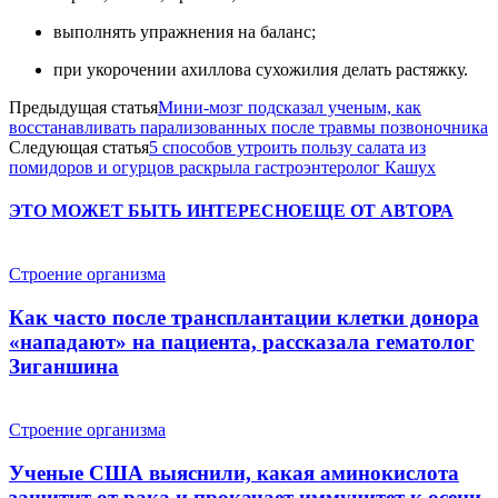
выполнять упражнения на баланс;
при укорочении ахиллова сухожилия делать растяжку.
Предыдущая статья
Мини-мозг подсказал ученым, как
восстанавливать парализованных после травмы позвоночника
Следующая статья
5 способов утроить пользу салата из
помидоров и огурцов раскрыла гастроэнтеролог Кашух
ЭТО МОЖЕТ БЫТЬ ИНТЕРЕСНО
ЕЩЕ ОТ АВТОРА
Строение организма
Как часто после трансплантации клетки донора
«нападают» на пациента, рассказала гематолог
Зиганшина
Строение организма
Ученые США выяснили, какая аминокислота
защитит от рака и прокачает иммунитет к осени