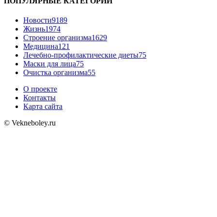
ПОПУЛЯРНЫЕ КАТЕГОРИИ
Новости
9189
Жизнь
1974
Строение организма
1629
Медицина
121
Лечебно-профилактические диеты
75
Маски для лица
75
Очистка организма
55
О проекте
Контакты
Карта сайта
© Vekneboley.ru