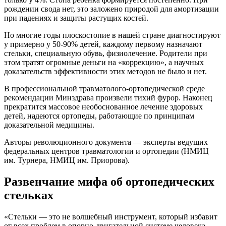
рождении свода нет, это заложено природой для амортизации
при падениях и защиты растущих костей.
Но многие годы плоскостопие в нашей стране диагностируют
у примерно у 50-90% детей, каждому первому назначают
стельки, специальную обувь, физиолечение. Родители при
этом тратят огромные деньги на «коррекцию», а научных
доказательств эффективности этих методов не было и нет.
В профессиональной травматолого-ортопедической среде
рекомендации Минздрава произвели тихий фурор. Наконец
прекратится массовое необоснованное лечение здоровых
детей, надеются ортопеды, работающие по принципам
доказательной медицины.
Авторы революционного документа — эксперты ведущих
федеральных центров травматологии и ортопедии (НМИЦ
им. Турнера, НМИЦ им. Приорова).
Развенчание мифа об ортопедических
стельках
«Стельки — это не волшебный инструмент, который избавит
от всех проблем в опорно-двигательной системе человека.