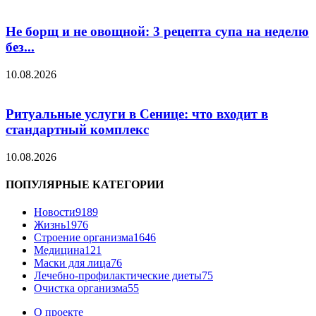
Не борщ и не овощной: 3 рецепта супа на неделю
без...
10.08.2026
Ритуальные услуги в Сенице: что входит в
стандартный комплекс
10.08.2026
ПОПУЛЯРНЫЕ КАТЕГОРИИ
Новости
9189
Жизнь
1976
Строение организма
1646
Медицина
121
Маски для лица
76
Лечебно-профилактические диеты
75
Очистка организма
55
О проекте