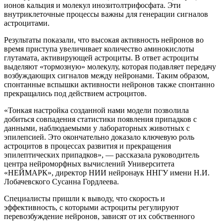
ионов кальция и молекул инозитолтрифосфата. Эти
внутриклеточные процессы важны для генерации сигналов
астроцитами.
Результаты показали, что высокая активность нейронов во
время приступа увеличивает количество аминокислоты
глутамата, активирующей астроциты. В ответ астроциты
выделяют «тормозную» молекулу, которая подавляет передачу
возбуждающих сигналов между нейронами. Таким образом,
спонтанные вспышки активности нейронов также спонтанно
прекращались под действием астроцитов.
«Тонкая настройка созданной нами модели позволила
добиться совпадения статистики появления припадков с
данными, наблюдаемыми у лабораторных животных с
эпилепсией. Это окончательно доказало ключевую роль
астроцитов в процессах развития и прекращения
эпилептических припадков», — рассказала руководитель
центра нейроморфных вычислений Университета
«НЕЙМАРК», директор НИИ нейронаук ННГУ имени Н.И.
Лобачевского Сусанна Гордлеева.
Специалисты пришли к выводу, что скорость и
эффективность, с которыми астроциты регулируют
перевозбуждение нейронов, зависят от их собственного