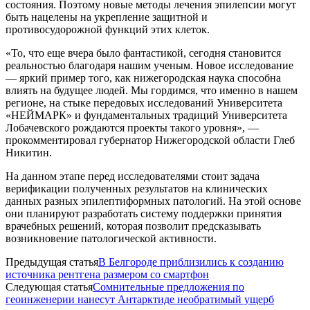
состояния. Поэтому новые методы лечения эпилепсии могут
быть нацелены на укрепление защитной и
противосудорожной функций этих клеток.
«То, что еще вчера было фантастикой, сегодня становится
реальностью благодаря нашим ученым. Новое исследование
— яркий пример того, как нижегородская наука способна
влиять на будущее людей. Мы гордимся, что именно в нашем
регионе, на стыке передовых исследований Университета
«НЕЙМАРК» и фундаментальных традиций Университета
Лобачевского рождаются проекты такого уровня», —
прокомментировал губернатор Нижегородской области Глеб
Никитин.
На данном этапе перед исследователями стоит задача
верификации полученных результатов на клинических
данных разных эпилептиформных патологий. На этой основе
они планируют разработать систему поддержки принятия
врачебных решений, которая позволит предсказывать
возникновение патологической активности.
Предыдущая статья
В Белгороде приблизились к созданию
источника рентгена размером со смартфон
Следующая статья
Сомнительные предложения по
геоинженерии нанесут Антарктиде необратимый ущерб