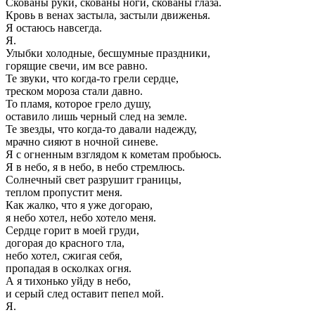
Скованы руки, скованы ноги, скованы глаза.
Кровь в венах застыла, застыли движенья.
Я остаюсь навсегда.
Я.
Улыбки холодные, бесшумные праздники,
горящие свечи, им все равно.
Те звуки, что когда-то грели сердце,
треском мороза стали давно.
То пламя, которое грело душу,
оставило лишь черный след на земле.
Те звезды, что когда-то давали надежду,
мрачно сияют в ночной синеве.
Я с огненным взглядом к кометам пробьюсь.
Я в небо, я в небо, в небо стремлюсь.
Солнечный свет разрушит границы,
теплом пропустит меня.
Как жалко, что я уже догораю,
я небо хотел, небо хотело меня.
Сердце горит в моей груди,
догорая до красного тла,
небо хотел, сжигая себя,
пропадая в осколках огня.
А я тихонько уйду в небо,
и серый след оставит пепел мой.
Я.