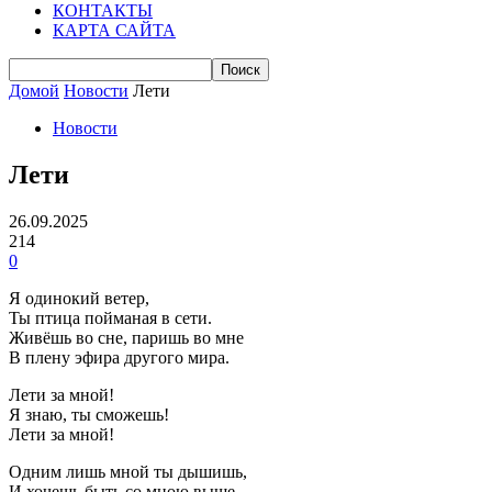
КОНТАКТЫ
КАРТА САЙТА
Домой
Новости
Лети
Новости
Лети
26.09.2025
214
0
Я одинокий ветер,
Ты птица пойманая в сети.
Живёшь во сне, паришь во мне
В плену эфира другого мира.
Лети за мной!
Я знаю, ты сможешь!
Лети за мной!
Одним лишь мной ты дышишь,
И хочешь быть со мною выше.