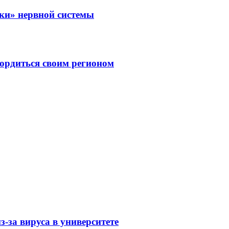
зки» нервной системы
ордиться своим регионом
-за вируса в университете