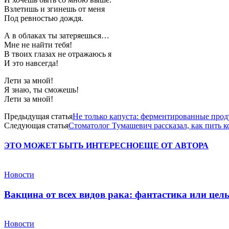
Взлетишь и згинешь от меня
Под ревностью дождя.
А в облаках ты затеряешься…
Мне не найти тебя!
В твоих глазах не отражаюсь я
И это навсегда!
Лети за мной!
Я знаю, ты сможешь!
Лети за мной!
Предыдущая статья
Не только капуста: ферментированные про
Следующая статья
Стоматолог Тумашевич рассказал, как пить к
ЭТО МОЖЕТ БЫТЬ ИНТЕРЕСНО
ЕЩЕ ОТ АВТОРА
Новости
Вакцина от всех видов рака: фантастика или це
Новости