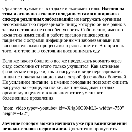
Организм нуждается в отдыхе и экономит силы.
Именно на
этом и основано лечение голоданием самого широкого
спектра различных заболеваний:
не нагружать организм
необходимостью переваривать пищу, которую он все равно в
таком состоянии не способен усвоить. Собственно, именно
из-за этих изменений в работе органов пищеварения
пациенты с острыми инфекционными заболеваниями или
воспалительными процессами теряют аппетит. Это признак
того, что тело не в состоянии воспринимать еду.
Если же такого больного все же продолжать кормить через
силу, состояние от этого только ухудшится. Как активные
физические нагрузки, так и нагрузка в виде переваривания
пищи не показаны пациентам в острой фазе любых болезней.
Не усиленное питание, а именно голодание позволит снизить
нагрузку на сердце, на почки, даст необходимый отдых
организму в целом и в конечном итоге уменьшит
болезненные проявления.
[mom_video type=»youtube» id=»X4g36O9MtLI» width=»750″
height=»422″]
Лечение голодом можно начинать уже при возникновении
незначительного недомогания.
Достаточно пропустить