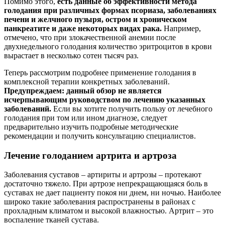
Помимо этого,
есть данные об эффективности метода
голодания при различных формах псориаза, заболеваниях
печени и желчного пузыря, остром и хроническом
панкреатите и даже некоторых видах рака.
Например,
отмечено, что при злокачественной анемии после
двухнедельного голодания количество эритроцитов в крови
вырастает в несколько сотен тысяч раз.
Теперь рассмотрим подробнее применение голодания в
комплексной терапии конкретных заболеваний.
Предупреждаем: данный обзор не является
исчерпывающим руководством по лечению указанных
заболеваний.
Если вы хотите получить пользу от лечебного
голодания при том или ином диагнозе, следует
предварительно изучить подробные методические
рекомендации и получить консультацию специалистов.
Лечение голоданием артрита и артроза
Заболевания суставов – артириты и артрозы – протекают
достаточно тяжело. При артрозе непрекращающаяся боль в
суставах не дает пациенту покоя ни днем, ни ночью. Наиболее
широко такие заболевания распространены в районах с
прохладным климатом и высокой влажностью. Артрит – это
воспаление тканей сустава.