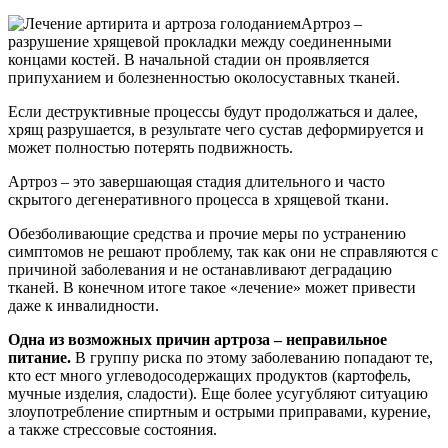
Артроз –
разрушение хрящевой прокладки между соединенными
концами костей. В начальной стадии он проявляется
припуханием и болезненностью околосуставных тканей.
Если деструктивные процессы будут продолжаться и далее,
хрящ разрушается, в результате чего сустав деформируется и
может полностью потерять подвижность.
Артроз – это завершающая стадия длительного и часто
скрытого дегенеративного процесса в хрящевой ткани.
Обезболивающие средства и прочие меры по устранению
симптомов не решают проблему, так как они не справляются с
причиной заболевания и не останавливают деградацию
тканей. В конечном итоге такое «лечение» может привести
даже к инвалидности.
Одна из возможных причин артроза – неправильное
питание.
В группу риска по этому заболеванию попадают те,
кто ест много углеводосодержащих продуктов (картофель,
мучные изделия, сладости). Еще более усугубляют ситуацию
злоупотребление спиртным и острыми приправами, курение,
а также стрессовые состояния.