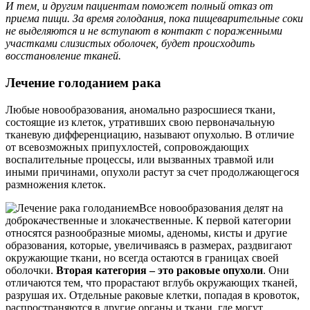
И тем, и другим пациентам поможет полный отказ от
приема пищи. За время голодания, пока пищеварительные соки
не выделяются и не вступают в контакт с пораженными
участками слизистых оболочек, будет происходить
восстановление тканей.
Лечение голоданием рака
Любые новообразования, аномально разросшиеся ткани,
состоящие из клеток, утративших свою первоначальную
тканевую дифференциацию, называют опухолью. В отличие
от всевозможных припухлостей, сопровождающих
воспалительные процессы, или вызванных травмой или
иными причинами, опухоли растут за счет продолжающегося
размножения клеток.
Все новообразования делят на
доброкачественные и злокачественные. К первой категории
относятся разнообразные миомы, аденомы, кисты и другие
образования, которые, увеличиваясь в размерах, раздвигают
окружающие ткани, но всегда остаются в границах своей
оболочки.
Вторая категория – это раковые опухоли
. Они
отличаются тем, что прорастают вглубь окружающих тканей,
разрушая их. Отдельные раковые клетки, попадая в кровоток,
распространяются в другие органы и ткани, где могут