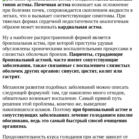
типов астмы. Почечная астма
возникает как осложнение
при болезнях почек, сопровождается скоплением жидкости в
легких, что и вызывает соответствующие симптомы. При
тяжелых формах сердечной недостаточности аналогичным
образом может возникать
кардиальная астма
.
Ну а наиболее распространенной формой является
бронхиальная астма, при которой приступы удушья
обусловлены хроническими воспалительными процессами в
слизистых оболочках бронхов.
Пациенты, страдающие
бронхиальной астмой, часто имеют сопутствующие
заболевания, также связанные с воспалением слизистых
оболочек других органов: синусит, цистит, колит или
гастрит
.
Механизм развития подобных заболеваний можно описать
следующей формулой: там, где накоплено много отходов,
обязательно возникает воспаление. Самый прямой путь
решения этой проблемы, конечно же, выведение
накопившихся шлаков. Поэтому
при бронхиальной астме и
сопутствующих заболеваниях лечение голоданием вполне
обосновано, ведь это самый быстрый способ очищения
организма.
Продолжительность курса голодания при астме зависит от