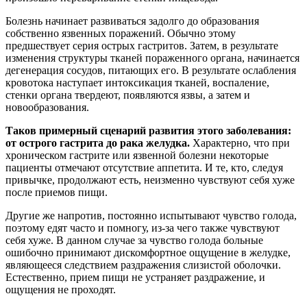
Болезнь начинает развиваться задолго до образования
собственно язвенных поражений. Обычно этому
предшествует серия острых гастритов. Затем, в результате
изменения структуры тканей пораженного органа, начинается
дегенерация сосудов, питающих его. В результате ослабления
кровотока наступает интоксикация тканей, воспаление,
стенки органа твердеют, появляются язвы, а затем и
новообразования.
Таков примерный сценарий развития этого заболевания:
от острого гастрита до рака желудка.
Характерно, что при
хроническом гастрите или язвенной болезни некоторые
пациенты отмечают отсутствие аппетита. И те, кто, следуя
привычке, продолжают есть, неизменно чувствуют себя хуже
после приемов пищи.
Другие же напротив, постоянно испытывают чувство голода,
поэтому едят часто и помногу, из-за чего также чувствуют
себя хуже. В данном случае за чувство голода больные
ошибочно принимают дискомфортное ощущение в желудке,
являющееся следствием раздражения слизистой оболочки.
Естественно, прием пищи не устраняет раздражение, и
ощущения не проходят.