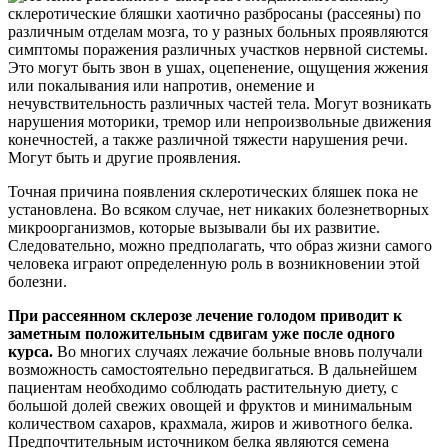
склеротические бляшки хаотично разбросаны (рассеяны) по
различным отделам мозга, то у разных больных проявляются
симптомы поражения различных участков нервной системы.
Это могут быть звон в ушах, оцепенение, ощущения жжения
или покалывания или напротив, онемение и
нечувствительность различных частей тела. Могут возникать
нарушения моторики, тремор или непроизвольные движения
конечностей, а также различной тяжести нарушения речи.
Могут быть и другие проявления.
Точная причина появления склеротических бляшек пока не
установлена. Во всяком случае, нет никаких болезнетворных
микроорганизмов, которые вызывали бы их развитие.
Следовательно, можно предполагать, что образ жизни самого
человека играют определенную роль в возникновении этой
болезни.
При рассеянном склерозе лечение голодом приводит к
заметным положительным сдвигам уже после одного
курса.
Во многих случаях лежачие больные вновь получали
возможность самостоятельно передвигаться. В дальнейшем
пациентам необходимо соблюдать растительную диету, с
большой долей свежих овощей и фруктов и минимальным
количеством сахаров, крахмала, жиров и животного белка.
Предпочтительным источником белка являются семена