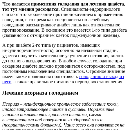
Что касается применения голодания для лечения диабета,
тот тут мнения расходятся
. Специалисты-эндокринологи
считают это заболевание противопоказанием к применению
голодания, в то время как специалисты по лечебному
голоданию рассматривают диабет лишь как относительное
противопоказание. В основном это касается 1-го типа диабета
(связанного с отмиранием клеток поджелудочной железы).
А при диабете 2-го типа (у пациентов, имеющих
инсулинорезистентность), особенно на начальной стадии,
удается получить значительное улучшение состояния, вплоть
до полного выздоровления. В любом случае, голодание при
сахарном диабете должно проводиться с осторожностью, под
постоянным наблюдением специалистов. Огромное значение
имеет также правильная подготовка к
голоданию и выход из
него
, а также правильное питание в период восстановления.
Лечение псориаза голоданием
Псориаз – неинфекционное хроническое заболевание кожи,
иногда затрагивающее также и суставы. Пораженные
участки покрываются красными пятнами, слегка
выступающими над поверхностью здоровой кожи
(псориатическими бляшками). Чаще всего они появляются на