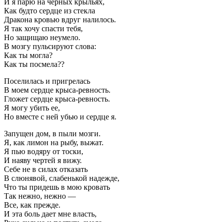
И я парю на черных крыльях,
Как будто сердце из стекла
Дракона кровью вдруг налилось.
Я так хочу спасти тебя,
Но защищаю неумело.
В мозгу пульсируют слова:
Как ты могла?
Как ты посмела??
Поселилась и пригрелась
В моем сердце крыса-ревность.
Гложет сердце крыса-ревность.
Я могу убить ее,
Но вместе с ней убью и сердце я.
Запущен дом, в пыли мозги.
Я, как лимон на рыбу, выжат.
Я пью водяру от тоски,
И наяву чертей я вижу.
Себе не в силах отказать
В слюнявой, слабенькой надежде,
Что ты придешь в мою кровать
Так нежно, нежно —
Все, как прежде.
И эта боль дает мне власть,