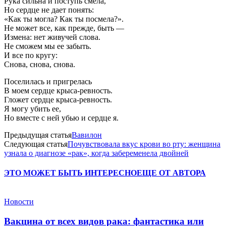
Рука сильна и поступь смела,
Но сердце не дает понять:
«Как ты могла? Как ты посмела?».
Не может все, как прежде, быть —
Измена: нет живучей слова.
Не сможем мы ее забыть.
И все по кругу:
Снова, снова, снова.
Поселилась и пригрелась
В моем сердце крыса-ревность.
Гложет сердце крыса-ревность.
Я могу убить ее,
Но вместе с ней убью и сердце я.
Предыдущая статья
Вавилон
Следующая статья
Почувствовала вкус крови во рту: женщина
узнала о диагнозе «рак», когда забеременела двойней
ЭТО МОЖЕТ БЫТЬ ИНТЕРЕСНО
ЕЩЕ ОТ АВТОРА
Новости
Вакцина от всех видов рака: фантастика или