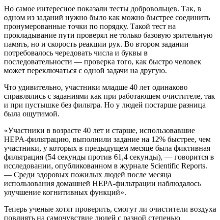
Но самое интересное показали тесты добровольцев. Так, в
одном из заданий нужно было как можно быстрее соединить
пронумерованные точки по порядку. Такой тест на
прокладывание пути проверял не только базовую зрительную
память, но и скорость реакции рук. Во втором задании
потребовалось чередовать числа и буквы в
последовательности — проверка того, как быстро человек
может переключаться с одной задачи на другую.
Что удивительно, участники младше 40 лет одинаково
справлялись с заданиями как при работающем очистителе, так
и при пустышке без фильтра. Но у людей постарше разница
была ощутимой.
«Участники в возрасте 40 лет и старше, использовавшие
HEPA-фильтрацию, выполнили задание на 12% быстрее, чем
участники, у которых в предыдущем месяце была фиктивная
фильтрация (54 секунды против 61,4 секунды), — говорится в
исследовании, опубликованном в журнале Scientific Reports.
— Среди здоровых пожилых людей после месяца
использования домашней HEPA-фильтрации наблюдалось
улучшение когнитивных функций».
Теперь ученые хотят проверить, смогут ли очистители воздуха
повлиять на самочувствие людей с разной степенью