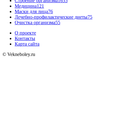
Строение организма
1635
Медицина
121
Маски для лица
76
Лечебно-профилактические диеты
75
Очистка организма
55
О проекте
Контакты
Карта сайта
© Vekneboley.ru