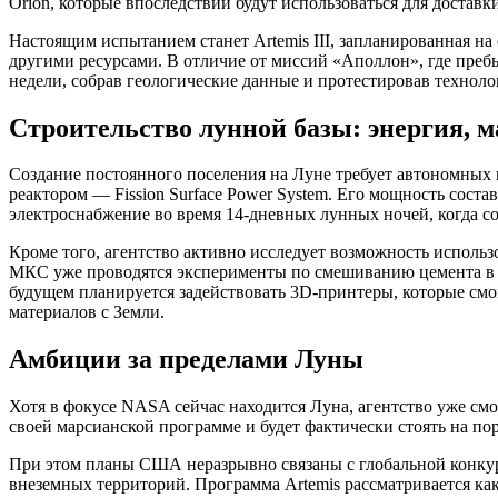
Orion, которые впоследствии будут использоваться для доставк
Настоящим испытанием станет Artemis III, запланированная на
другими ресурсами. В отличие от миссий «Аполлон», где пребы
недели, собрав геологические данные и протестировав техноло
Строительство лунной базы: энергия, 
Создание постоянного поселения на Луне требует автономных
реактором — Fission Surface Power System. Его мощность состав
электроснабжение во время 14-дневных лунных ночей, когда с
Кроме того, агентство активно исследует возможность исполь
МКС уже проводятся эксперименты по смешиванию цемента в у
будущем планируется задействовать 3D-принтеры, которые смог
материалов с Земли.
Амбиции за пределами Луны
Хотя в фокусе NASA сейчас находится Луна, агентство уже см
своей марсианской программе и будет фактически стоять на по
При этом планы США неразрывно связаны с глобальной конкур
внеземных территорий. Программа Artemis рассматривается как