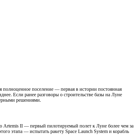
я полноценное поселение — первая в истории постоянная
днее. Если ранее разговоры о строительстве базы на Луне
нерными решениями.
 Artemis II — первый пилотируемый полет к Луне более чем за
этого этапа — испытать ракету Space Launch System и корабль