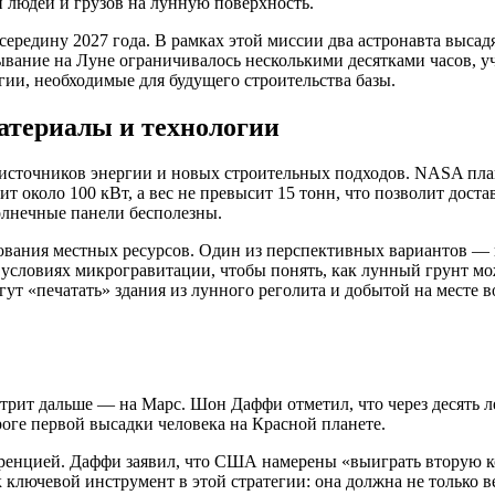
и людей и грузов на лунную поверхность.
 середину 2027 года. В рамках этой миссии два астронавта выс
вание на Луне ограничивалось несколькими десятками часов, уча
гии, необходимые для будущего строительства базы.
материалы и технологии
 источников энергии и новых строительных подходов. NASA пл
ит около 100 кВт, а вес не превысит 15 тонн, что позволит дост
олнечные панели бесполезны.
зования местных ресурсов. Один из перспективных вариантов —
словиях микрогравитации, чтобы понять, как лунный грунт мож
ут «печатать» здания из лунного реголита и добытой на месте в
отрит дальше — на Марс. Шон Даффи отметил, что через десять
роге первой высадки человека на Красной планете.
енцией. Даффи заявил, что США намерены «выиграть вторую ко
 ключевой инструмент в этой стратегии: она должна не только в