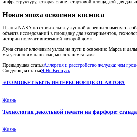
инфраструктуру, которая станет стартовой площадкой для даль
Новая эпоха освоения космоса
Планы NASA по строительству лунной деревни знаменуют собой
объекта исследований в площадку для экспериментов, технолог
истории получит внеземной «второй дом».
Луна станет ключевым узлом на пути к освоению Марса и даль
мы установим наш флаг, мы останемся там».
Предыдущая статья
Аллергия и расстройство желудка: чем гро
Следующая статья
Я Не Вернусь
ЭТО МОЖЕТ БЫТЬ ИНТЕРЕСНО
ЕЩЕ ОТ АВТОРА
Жизнь
Технология декольной печати на фарфоре: станда
Жизнь