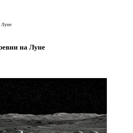
а Луне
ревни на Луне