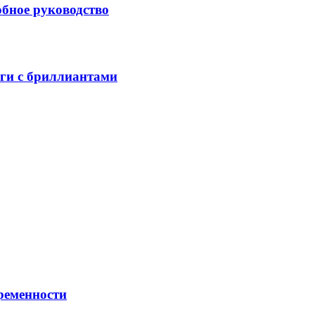
обное руководство
ьги с бриллиантами
ременности