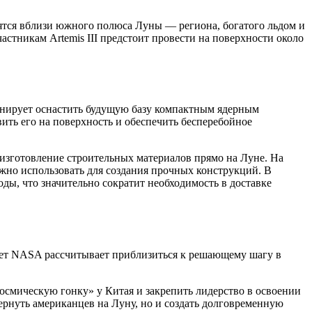
адятся вблизи южного полюса Луны — региона, богатого льдом и
стникам Artemis III предстоит провести на поверхности около
анирует оснастить будущую базу компактным ядерным
авить его на поверхность и обеспечить бесперебойное
 изготовление строительных материалов прямо на Луне. На
но использовать для создания прочных конструкций. В
оды, что значительно сократит необходимость в доставке
 лет NASA рассчитывает приблизиться к решающему шагу в
смическую гонку» у Китая и закрепить лидерство в освоении
ернуть американцев на Луну, но и создать долговременную