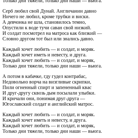
Только дни тяжели, только дни наши — вьюга.
Серб любил свой Дунай. Англичанин давно
Ничего не любил, кроме трубки и виски.
А девчонка не шла, становилось темно,
Опустили к воде тучи саван свой низкий.
И солдат посмотрел на матроса как близкий —
Словно другом тот был или знались давно.
Каждый хочет любить — и солдат, и моряк.
Каждый хочет иметь и невесту, и друга.
Каждый хочет любить — и солдат, и моряк,
Только дни тяжели, только дни наши — вьюга.
А потом в кабачке, гду гудел контрабас,
Недовольно ворча на визгливые скрипки,
Пили огненный спирт и запененный квас
И друг-другу сквозь дым посылали улыбки.
И кричали они, понимая друг-друга —
Югославский солдат и английский матрос.
Каждый хочет любить — и солдат, и моряк.
Каждый хочет иметь и невесту, и друга.
Каждый хочет любить — и солдат, и моряк,
Только дни тяжели, только дни наши — вьюга.