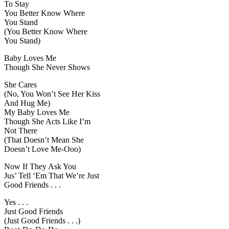
To Stay
You Better Know Where
You Stand
(You Better Know Where
You Stand)
Baby Loves Me
Though She Never Shows
She Cares
(No, You Won’t See Her Kiss
And Hug Me)
My Baby Loves Me
Though She Acts Like I’m
Not There
(That Doesn’t Mean She
Doesn’t Love Me-Ooo)
Now If They Ask You
Jus’ Tell ‘Em That We’re Just
Good Friends . . .
Yes . . .
Just Good Friends
(Just Good Friends . . .)