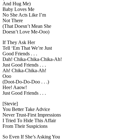
And Hug Me)
Baby Loves Me
No She Acts Like I’m
Not There
(That Doesn’t Mean She
Doesn’t Love Me-Ooo)
If They Ask Her
Tell ‘Em That We’re Just
Good Friends . . .
Dah! Chika-Chika-Chika-Ah!
Just Good Friends . . .
Ah! Chika-Chika-Ah!
Ooo
(Doot-Do-Do-Doo . . .)
Hee! Aaow!
Just Good Friends . . .
[Stevie]
You Better Take Advice
Never Trust-First Impressions
I Tried To Hide This Affair
From Their Suspicions
So Even If She’s Asking You