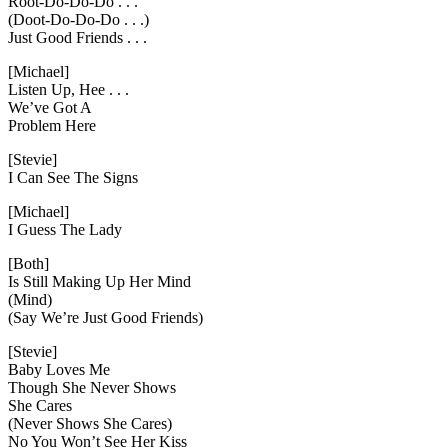
Root-Do-Do-Do . . .
(Doot-Do-Do-Do . . .)
Just Good Friends . . .
[Michael]
Listen Up, Hee . . .
We’ve Got A
Problem Here
[Stevie]
I Can See The Signs
[Michael]
I Guess The Lady
[Both]
Is Still Making Up Her Mind
(Mind)
(Say We’re Just Good Friends)
[Stevie]
Baby Loves Me
Though She Never Shows
She Cares
(Never Shows She Cares)
No You Won’t See Her Kiss