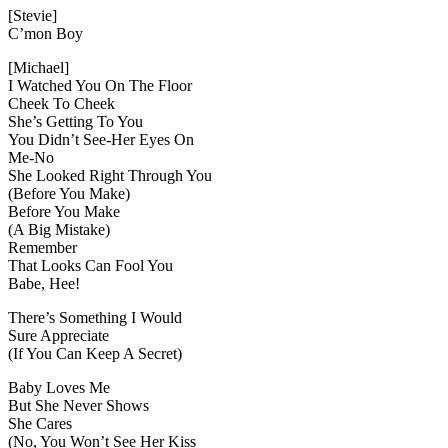
[Stevie]
C’mon Boy
[Michael]
I Watched You On The Floor
Cheek To Cheek
She’s Getting To You
You Didn’t See-Her Eyes On
Me-No
She Looked Right Through You
(Before You Make)
Before You Make
(A Big Mistake)
Remember
That Looks Can Fool You
Babe, Hee!
There’s Something I Would
Sure Appreciate
(If You Can Keep A Secret)
Baby Loves Me
But She Never Shows
She Cares
(No, You Won’t See Her Kiss