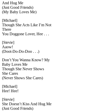
And Hug Me
(Just Good Friends)
(My Baby Loves Me)
[Michael]
Though She Acts Like I’m Not
There
You Doggone Lover, Hee . . .
[Stevie]
Aaow!
(Doot-Do-Do-Doo . . .)
Don’t You Wanna Know? My
Baby Loves Me
Though She Never Shows
She Cares
(Never Shows She Cares)
[Michael]
Hee! Hee!
[Stevie]
She Doesn’t Kiss And Hug Me
(Just Good Friends)