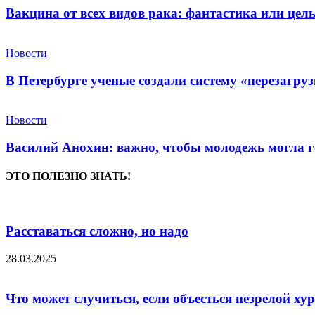
Вакцина от всех видов рака: фантастика или це
Новости
В Петербурге ученые создали систему «перезагру
Новости
Василий Анохин: важно, чтобы молодежь могла г
ЭТО ПОЛЕЗНО ЗНАТЬ!
Расставаться сложно, но надо
28.03.2025
Что может случиться, если объесться незрелой х